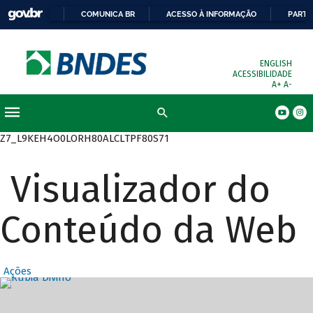
COMUNICA BR
ACESSO À INFORMAÇÃO
PARTI
ENGLISH
ACESSIBILIDADE
A+
A-
Busca
Z7_L9KEH4O0LORH80ALCLTPF80S71
Visualizador do
Conteúdo da Web
Ações
Destaques Prin