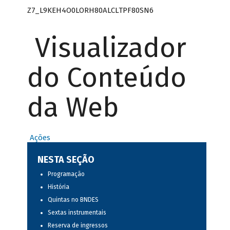
Z7_L9KEH4O0LORH80ALCLTPF80SN6
Visualizador
do Conteúdo
da Web
Ações
NESTA SEÇÃO
Programação
História
Quintas no BNDES
Sextas instrumentais
Reserva de ingressos