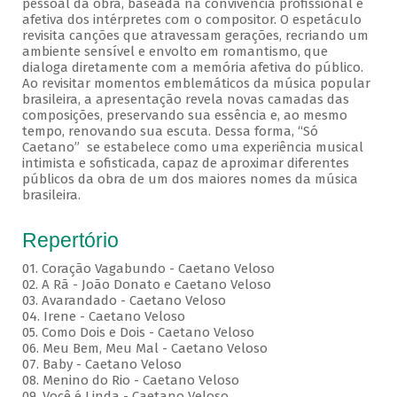
pessoal da obra, baseada na convivência profissional e
afetiva dos intérpretes com o compositor. O espetáculo
revisita canções que atravessam gerações, recriando um
ambiente sensível e envolto em romantismo, que
dialoga diretamente com a memória afetiva do público.
Ao revisitar momentos emblemáticos da música popular
brasileira, a apresentação revela novas camadas das
composições, preservando sua essência e, ao mesmo
tempo, renovando sua escuta. Dessa forma, “Só
Caetano” se estabelece como uma experiência musical
intimista e sofisticada, capaz de aproximar diferentes
públicos da obra de um dos maiores nomes da música
brasileira.
Repertório
01. Coração Vagabundo - Caetano Veloso
02. A Rã - João Donato e Caetano Veloso
03. Avarandado - Caetano Veloso
04. Irene - Caetano Veloso
05. Como Dois e Dois - Caetano Veloso
06. Meu Bem, Meu Mal - Caetano Veloso
07. Baby - Caetano Veloso
08. Menino do Rio - Caetano Veloso
09. Você é Linda - Caetano Veloso