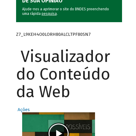
DÊ SUA OPINIÃO
Ajude-nos a aprimorar o site do BNDES preenchendo
uma rápida
pesquisa
.
Z7_L9KEH4O0LORH80ALCLTPF80SN7
Visualizador
do Conteúdo
da Web
Ações