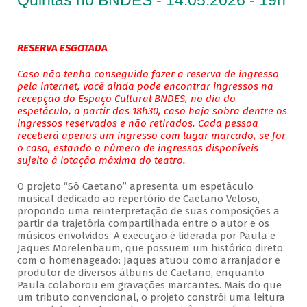
Quintas no BNDES - 14.05.2026 - 19h
RESERVA ESGOTADA
Caso não tenha conseguido fazer a reserva de ingresso
pela internet, você ainda pode encontrar ingressos na
recepção do Espaço Cultural BNDES, no dia do
espetáculo, a partir das 18h30, caso haja sobra dentre os
ingressos reservados e não retirados. Cada pessoa
receberá apenas um ingresso com lugar marcado, se for
o caso, estando o número de ingressos disponíveis
sujeito à lotação máxima do teatro.
O projeto “Só Caetano” apresenta um espetáculo
musical dedicado ao repertório de Caetano Veloso,
propondo uma reinterpretação de suas composições a
partir da trajetória compartilhada entre o autor e os
músicos envolvidos. A execução é liderada por Paula e
Jaques Morelenbaum, que possuem um histórico direto
com o homenageado: Jaques atuou como arranjador e
produtor de diversos álbuns de Caetano, enquanto
Paula colaborou em gravações marcantes. Mais do que
um tributo convencional, o projeto constrói uma leitura