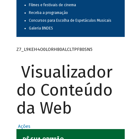
Filmes e festivais de cinema
Receba a programação
Concursos para Escolha de Espetáculos Musicais
Galeria BNDES
Z7_L9KEH4O0LORH80ALCLTPF80SN5
Visualizador
do Conteúdo
da Web
Ações