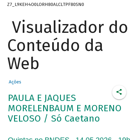
Z7_L9KEH4O0LORH80ALCLTPF80SN0
Visualizador do
Conteúdo da
Web
Ações
PAULA E JAQUES
MORELENBAUM E MORENO
VELOSO / Só Caetano