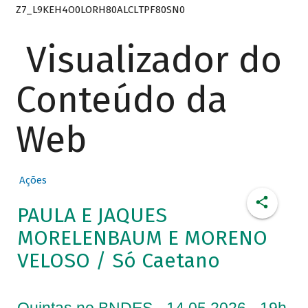
Z7_L9KEH4O0LORH80ALCLTPF80SN0
Visualizador do
Conteúdo da
Web
Ações
PAULA E JAQUES
MORELENBAUM E MORENO
VELOSO / Só Caetano