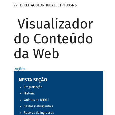
Z7_L9KEH4O0LORH80ALCLTPF80SN6
Visualizador
do Conteúdo
da Web
Ações
NESTA SEÇÃO
Programação
História
Quintas no BNDES
Sextas instrumentais
Reserva de ingressos