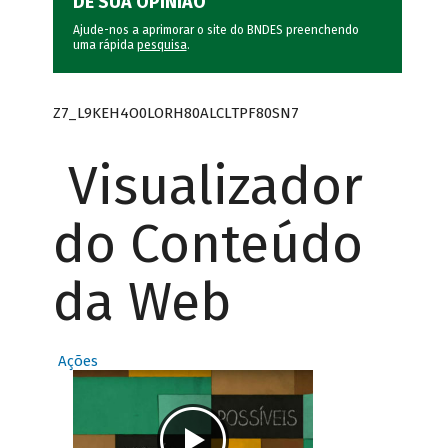
DÊ SUA OPINIÃO
Ajude-nos a aprimorar o site do BNDES preenchendo
uma rápida
pesquisa
.
Z7_L9KEH4O0LORH80ALCLTPF80SN7
Visualizador
do Conteúdo
da Web
Ações