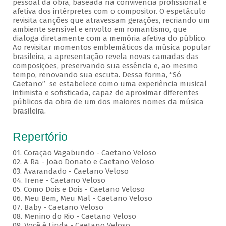
pessoal da obra, baseada na convivência profissional e
afetiva dos intérpretes com o compositor. O espetáculo
revisita canções que atravessam gerações, recriando um
ambiente sensível e envolto em romantismo, que
dialoga diretamente com a memória afetiva do público.
Ao revisitar momentos emblemáticos da música popular
brasileira, a apresentação revela novas camadas das
composições, preservando sua essência e, ao mesmo
tempo, renovando sua escuta. Dessa forma, “Só
Caetano” se estabelece como uma experiência musical
intimista e sofisticada, capaz de aproximar diferentes
públicos da obra de um dos maiores nomes da música
brasileira.
Repertório
01. Coração Vagabundo - Caetano Veloso
02. A Rã - João Donato e Caetano Veloso
03. Avarandado - Caetano Veloso
04. Irene - Caetano Veloso
05. Como Dois e Dois - Caetano Veloso
06. Meu Bem, Meu Mal - Caetano Veloso
07. Baby - Caetano Veloso
08. Menino do Rio - Caetano Veloso
09. Você é Linda - Caetano Veloso