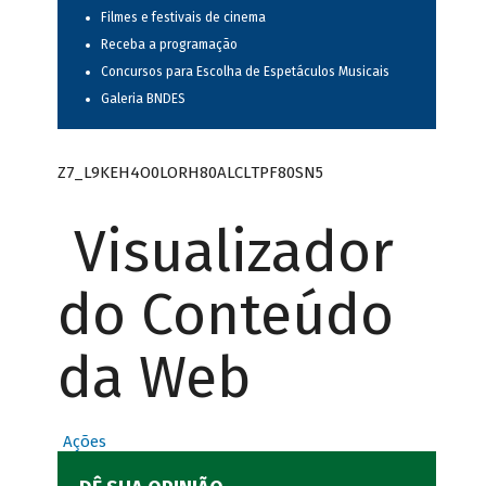
Filmes e festivais de cinema
Receba a programação
Concursos para Escolha de Espetáculos Musicais
Galeria BNDES
Z7_L9KEH4O0LORH80ALCLTPF80SN5
Visualizador
do Conteúdo
da Web
Ações