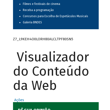
Filmes e festivais de cinema
Receba a programação
Concursos para Escolha de Espetáculos Musicais
Galeria BNDES
Z7_L9KEH4O0LORH80ALCLTPF80SN5
Visualizador
do Conteúdo
da Web
Ações