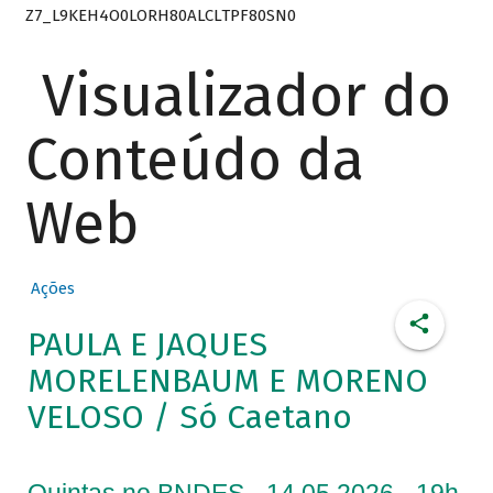
Z7_L9KEH4O0LORH80ALCLTPF80SN0
Visualizador do
Conteúdo da
Web
Ações
PAULA E JAQUES
MORELENBAUM E MORENO
VELOSO / Só Caetano