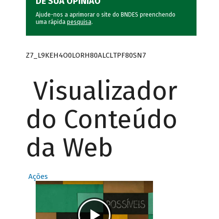
DÊ SUA OPINIÃO
Ajude-nos a aprimorar o site do BNDES preenchendo
uma rápida
pesquisa
.
Z7_L9KEH4O0LORH80ALCLTPF80SN7
Visualizador
do Conteúdo
da Web
Ações