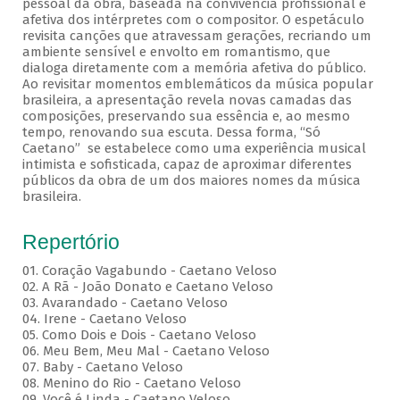
pessoal da obra, baseada na convivência profissional e
afetiva dos intérpretes com o compositor. O espetáculo
revisita canções que atravessam gerações, recriando um
ambiente sensível e envolto em romantismo, que
dialoga diretamente com a memória afetiva do público.
Ao revisitar momentos emblemáticos da música popular
brasileira, a apresentação revela novas camadas das
composições, preservando sua essência e, ao mesmo
tempo, renovando sua escuta. Dessa forma, “Só
Caetano” se estabelece como uma experiência musical
intimista e sofisticada, capaz de aproximar diferentes
públicos da obra de um dos maiores nomes da música
brasileira.
Repertório
01. Coração Vagabundo - Caetano Veloso
02. A Rã - João Donato e Caetano Veloso
03. Avarandado - Caetano Veloso
04. Irene - Caetano Veloso
05. Como Dois e Dois - Caetano Veloso
06. Meu Bem, Meu Mal - Caetano Veloso
07. Baby - Caetano Veloso
08. Menino do Rio - Caetano Veloso
09. Você é Linda - Caetano Veloso