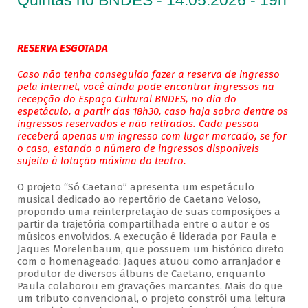
Quintas no BNDES - 14.05.2026 - 19h
RESERVA ESGOTADA
Caso não tenha conseguido fazer a reserva de ingresso
pela internet, você ainda pode encontrar ingressos na
recepção do Espaço Cultural BNDES, no dia do
espetáculo, a partir das 18h30, caso haja sobra dentre os
ingressos reservados e não retirados. Cada pessoa
receberá apenas um ingresso com lugar marcado, se for
o caso, estando o número de ingressos disponíveis
sujeito à lotação máxima do teatro.
O projeto “Só Caetano” apresenta um espetáculo
musical dedicado ao repertório de Caetano Veloso,
propondo uma reinterpretação de suas composições a
partir da trajetória compartilhada entre o autor e os
músicos envolvidos. A execução é liderada por Paula e
Jaques Morelenbaum, que possuem um histórico direto
com o homenageado: Jaques atuou como arranjador e
produtor de diversos álbuns de Caetano, enquanto
Paula colaborou em gravações marcantes. Mais do que
um tributo convencional, o projeto constrói uma leitura