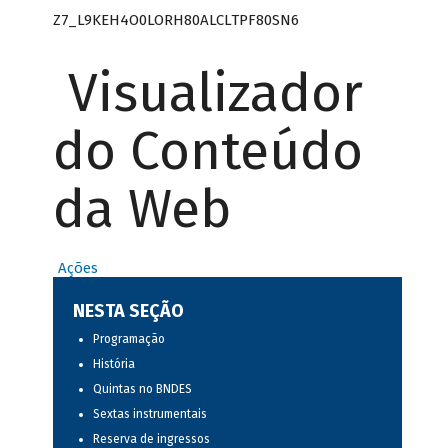
Z7_L9KEH4O0LORH80ALCLTPF80SN6
Visualizador
do Conteúdo
da Web
Ações
NESTA SEÇÃO
Programação
História
Quintas no BNDES
Sextas instrumentais
Reserva de ingressos