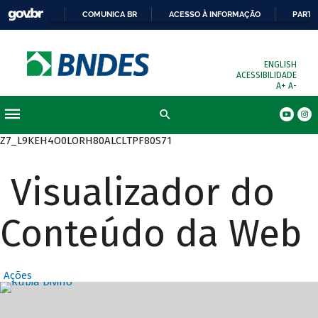
COMUNICA BR
ACESSO À INFORMAÇÃO
PARTI
ENGLISH
ACESSIBILIDADE
A+
A-
Busca
Z7_L9KEH4O0LORH80ALCLTPF80S71
Visualizador do
Conteúdo da Web
Ações
Destaques Prin