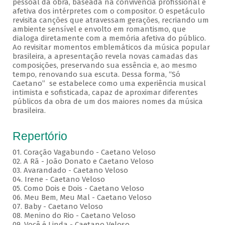
pessoal da obra, baseada na convivência profissional e
afetiva dos intérpretes com o compositor. O espetáculo
revisita canções que atravessam gerações, recriando um
ambiente sensível e envolto em romantismo, que
dialoga diretamente com a memória afetiva do público.
Ao revisitar momentos emblemáticos da música popular
brasileira, a apresentação revela novas camadas das
composições, preservando sua essência e, ao mesmo
tempo, renovando sua escuta. Dessa forma, “Só
Caetano” se estabelece como uma experiência musical
intimista e sofisticada, capaz de aproximar diferentes
públicos da obra de um dos maiores nomes da música
brasileira.
Repertório
01. Coração Vagabundo - Caetano Veloso
02. A Rã - João Donato e Caetano Veloso
03. Avarandado - Caetano Veloso
04. Irene - Caetano Veloso
05. Como Dois e Dois - Caetano Veloso
06. Meu Bem, Meu Mal - Caetano Veloso
07. Baby - Caetano Veloso
08. Menino do Rio - Caetano Veloso
09. Você é Linda - Caetano Veloso