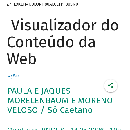
Z7_L9KEH4O0LORH80ALCLTPF80SN0
Visualizador do
Conteúdo da
Web
Ações
PAULA E JAQUES
MORELENBAUM E MORENO
VELOSO / Só Caetano