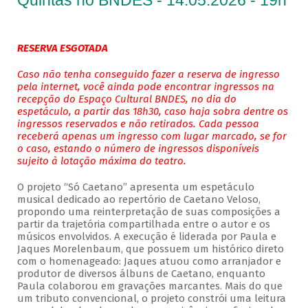
Quintas no BNDES - 14.05.2026 - 19h
RESERVA ESGOTADA
Caso não tenha conseguido fazer a reserva de ingresso
pela internet, você ainda pode encontrar ingressos na
recepção do Espaço Cultural BNDES, no dia do
espetáculo, a partir das 18h30, caso haja sobra dentre os
ingressos reservados e não retirados. Cada pessoa
receberá apenas um ingresso com lugar marcado, se for
o caso, estando o número de ingressos disponíveis
sujeito à lotação máxima do teatro.
O projeto “Só Caetano” apresenta um espetáculo
musical dedicado ao repertório de Caetano Veloso,
propondo uma reinterpretação de suas composições a
partir da trajetória compartilhada entre o autor e os
músicos envolvidos. A execução é liderada por Paula e
Jaques Morelenbaum, que possuem um histórico direto
com o homenageado: Jaques atuou como arranjador e
produtor de diversos álbuns de Caetano, enquanto
Paula colaborou em gravações marcantes. Mais do que
um tributo convencional, o projeto constrói uma leitura