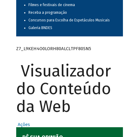
Filmes e festivais de cinema
Receba a programação
Concursos para Escolha de Espetáculos Musicais
Galeria BNDES
Z7_L9KEH4O0LORH80ALCLTPF80SN5
Visualizador
do Conteúdo
da Web
Ações