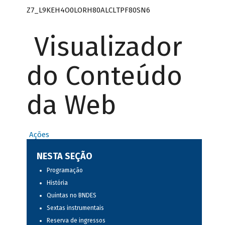
Z7_L9KEH4O0LORH80ALCLTPF80SN6
Visualizador
do Conteúdo
da Web
Ações
NESTA SEÇÃO
Programação
História
Quintas no BNDES
Sextas instrumentais
Reserva de ingressos