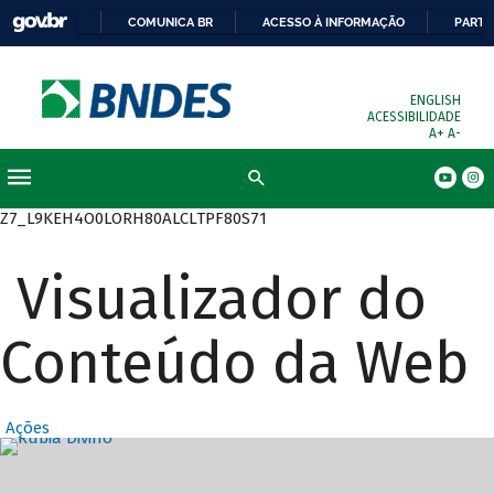
COMUNICA BR
ACESSO À INFORMAÇÃO
PARTI
ENGLISH
ACESSIBILIDADE
A+
A-
Busca
Z7_L9KEH4O0LORH80ALCLTPF80S71
Visualizador do
Conteúdo da Web
Ações
Destaques Prin