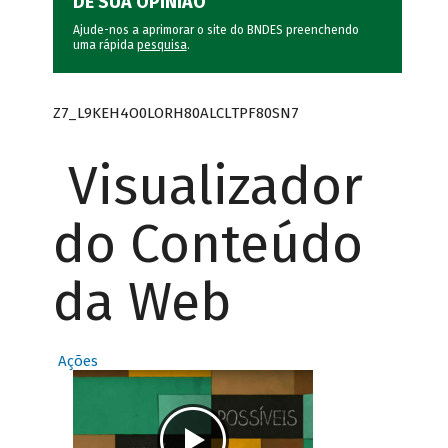
DÊ SUA OPINIÃO
Ajude-nos a aprimorar o site do BNDES preenchendo
uma rápida
pesquisa
.
Z7_L9KEH4O0LORH80ALCLTPF80SN7
Visualizador
do Conteúdo
da Web
Ações