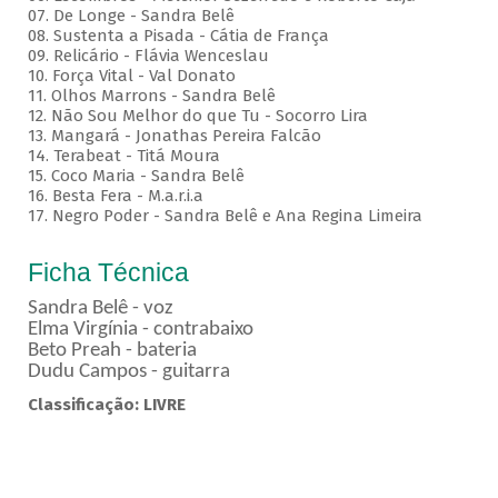
07. De Longe - Sandra Belê
08. Sustenta a Pisada - Cátia de França
09. Relicário - Flávia Wenceslau
10. Força Vital - Val Donato
11. Olhos Marrons - Sandra Belê
12. Não Sou Melhor do que Tu - Socorro Lira
13. Mangará - Jonathas Pereira Falcão
14. Terabeat - Titá Moura
15. Coco Maria - Sandra Belê
16. Besta Fera - M.a.r.i.a
17. Negro Poder - Sandra Belê e Ana Regina Limeira
Ficha Técnica
Sandra Belê - voz
Elma Virgínia - contrabaixo
Beto Preah - bateria
Dudu Campos - guitarra
Classificação: LIVRE