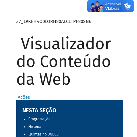
Z7_L9KEH4O0LORH80ALCLTPF80SN6
Visualizador
do Conteúdo
da Web
Ações
NESTA SEÇÃO
Programação
História
Quintas no BNDES