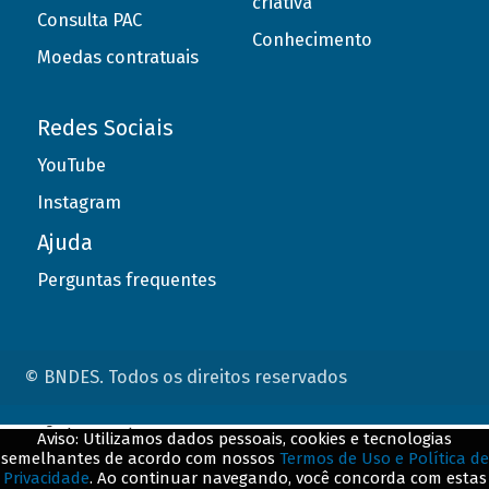
criativa
Consulta PAC
Conhecimento
Moedas contratuais
Redes Sociais
YouTube
Instagram
Ajuda
Perguntas frequentes
© BNDES. Todos os direitos reservados
ConteÃºdo complementar
Aviso: Utilizamos dados pessoais, cookies e tecnologias
semelhantes de acordo com nossos
Termos de Uso e Política de
${title}
${badge}
Privacidade
. Ao continuar navegando, você concorda com estas