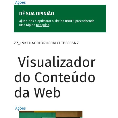
Ações
DÊ SUA OPINIÃO
Ajude-nos a aprimorar o site do BNDES preenchendo
uma rápida
pesquisa
.
Z7_L9KEH4O0LORH80ALCLTPF80SN7
Visualizador
do Conteúdo
da Web
Ações