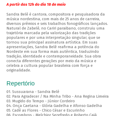
A partir das 12h do dia 18 de maio
Sandra Belê é cantora, compositora e pesquisadora da
música nordestina, com mais de 25 anos de carreira,
diversos prêmios e seis trabalhos fonográficos lançados.
Natural de Zabelê, no Cariri paraibano, construiu uma
trajetória marcada pela valorização das tradições
populares e por uma interpretação singular, que se
tornou sua principal assinatura artística. Em suas
apresentações, Sandra Belê reafirma a potência do
Nordeste em sua forma mais autêntica, traduzindo
tradição, identidade e contemporaneidade. Sua obra
conecta diferentes gerações por meio da música e
celebra a cultura popular brasileira com força e
originalidade.
Repertório
01. Sussuarana - Sandra Belê
02. Para Agradecer / Na Minha Tribo - Ana Regina Limeira
03. Mugido do Tempo - Júnior Cordeiro
04. Onça Caetana - Glória Gadelha e Afonso Gadelha
05. Cadê as Flores - Chico César e Escurinho
06. Escombros - Melchior Sezefredo e Roberto Cajá