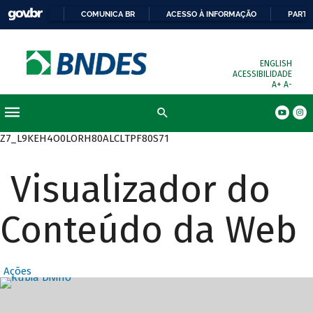
COMUNICA BR
ACESSO À INFORMAÇÃO
PARTI
ENGLISH
ACESSIBILIDADE
A+
A-
Busca
Z7_L9KEH4O0LORH80ALCLTPF80S71
Visualizador do
Conteúdo da Web
Ações
Destaques Prin