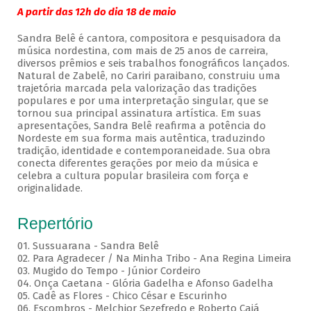
A partir das 12h do dia 18 de maio
Sandra Belê é cantora, compositora e pesquisadora da
música nordestina, com mais de 25 anos de carreira,
diversos prêmios e seis trabalhos fonográficos lançados.
Natural de Zabelê, no Cariri paraibano, construiu uma
trajetória marcada pela valorização das tradições
populares e por uma interpretação singular, que se
tornou sua principal assinatura artística. Em suas
apresentações, Sandra Belê reafirma a potência do
Nordeste em sua forma mais autêntica, traduzindo
tradição, identidade e contemporaneidade. Sua obra
conecta diferentes gerações por meio da música e
celebra a cultura popular brasileira com força e
originalidade.
Repertório
01. Sussuarana - Sandra Belê
02. Para Agradecer / Na Minha Tribo - Ana Regina Limeira
03. Mugido do Tempo - Júnior Cordeiro
04. Onça Caetana - Glória Gadelha e Afonso Gadelha
05. Cadê as Flores - Chico César e Escurinho
06. Escombros - Melchior Sezefredo e Roberto Cajá