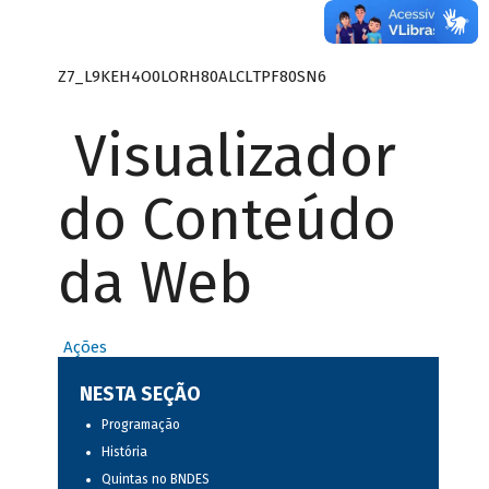
Z7_L9KEH4O0LORH80ALCLTPF80SN6
Visualizador
do Conteúdo
da Web
Ações
NESTA SEÇÃO
Programação
História
Quintas no BNDES