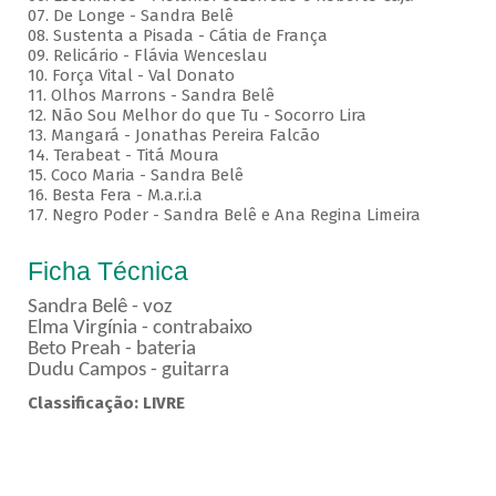
07. De Longe - Sandra Belê
08. Sustenta a Pisada - Cátia de França
09. Relicário - Flávia Wenceslau
10. Força Vital - Val Donato
11. Olhos Marrons - Sandra Belê
12. Não Sou Melhor do que Tu - Socorro Lira
13. Mangará - Jonathas Pereira Falcão
14. Terabeat - Titá Moura
15. Coco Maria - Sandra Belê
16. Besta Fera - M.a.r.i.a
17. Negro Poder - Sandra Belê e Ana Regina Limeira
Ficha Técnica
Sandra Belê - voz
Elma Virgínia - contrabaixo
Beto Preah - bateria
Dudu Campos - guitarra
Classificação: LIVRE