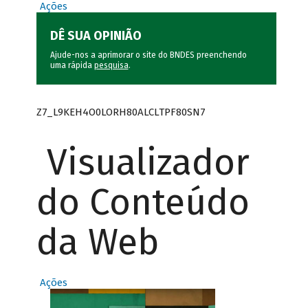
Ações
DÊ SUA OPINIÃO
Ajude-nos a aprimorar o site do BNDES preenchendo
uma rápida
pesquisa
.
Z7_L9KEH4O0LORH80ALCLTPF80SN7
Visualizador
do Conteúdo
da Web
Ações