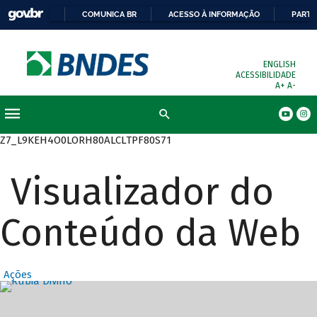
COMUNICA BR
ACESSO À INFORMAÇÃO
PARTI
ENGLISH
ACESSIBILIDADE
A+
A-
Busca
Z7_L9KEH4O0LORH80ALCLTPF80S71
Visualizador do
Conteúdo da Web
Ações
Destaques Prin