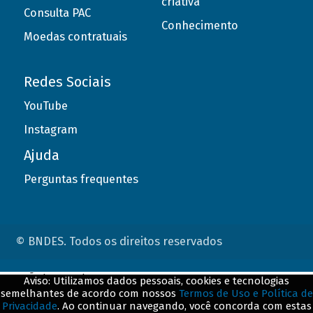
criativa
Consulta PAC
Conhecimento
Moedas contratuais
Redes Sociais
YouTube
Instagram
Ajuda
Perguntas frequentes
© BNDES. Todos os direitos reservados
ConteÃºdo complementar
Aviso: Utilizamos dados pessoais, cookies e tecnologias
semelhantes de acordo com nossos
Termos de Uso e Política de
${title}
${badge}
Privacidade
. Ao continuar navegando, você concorda com estas