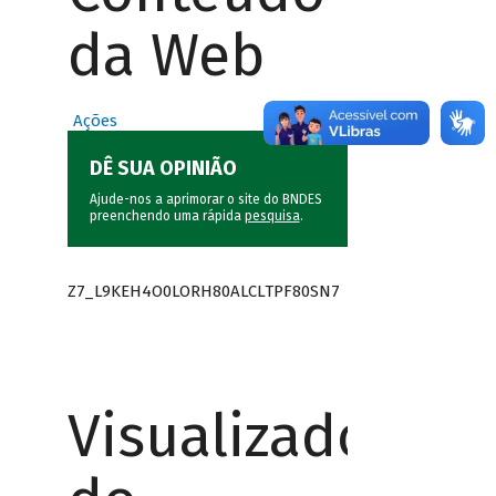
da Web
Ações
DÊ SUA OPINIÃO
Ajude-nos a aprimorar o site do BNDES
preenchendo uma rápida
pesquisa
.
Z7_L9KEH4O0LORH80ALCLTPF80SN7
Visualizador