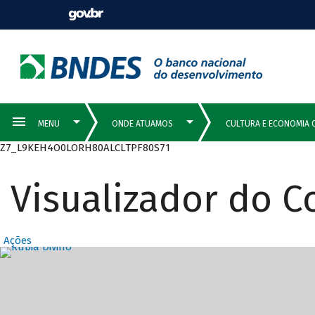
Z7_L9KEH4O0LORH80ALCLTPF80S71
Visualizador do 
Ações
Destaques Prin