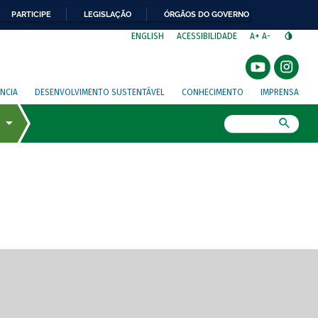
PARTICIPE
LEGISLAÇÃO
ÓRGÃOS DO GOVERNO
⁣
ENGLISH
ACESSIBILIDADE
A+
A-
NCIA
DESENVOLVIMENTO SUSTENTÁVEL
CONHECIMENTO
IMPRENSA
Busca
gem de tela