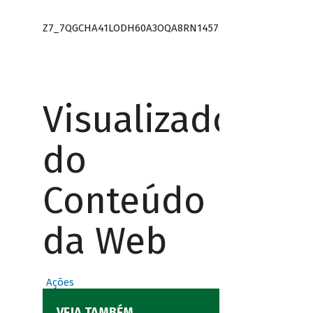
Z7_7QGCHA41LODH60A3OQA8RN1457
Visualizador
do
Conteúdo
da Web
Ações
VEJA TAMBÉM