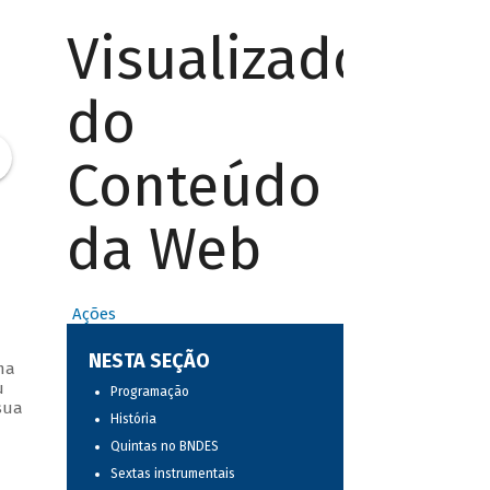
Visualizador
do
Conteúdo
da Web
Ações
NESTA SEÇÃO
ma
u
Programação
sua
História
Quintas no BNDES
Sextas instrumentais