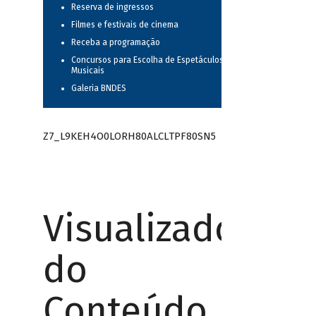
Reserva de ingressos
Filmes e festivais de cinema
Receba a programação
Concursos para Escolha de Espetáculos
Musicais
Galeria BNDES
Z7_L9KEH4O0LORH80ALCLTPF80SN5
Visualizador
do
Conteúdo