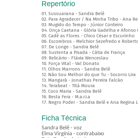
Repertório
01. Sussuarana - Sandra Belê
02. Para Agradecer / Na Minha Tribo - Ana Re
03. Mugido do Tempo - Júnior Cordeiro
04. Onça Caetana - Glória Gadelha e Afonso
05. Cadê as Flores - Chico César e Escurinho
06. Escombros - Melchior Sezefredo e Roberto
07. De Longe - Sandra Belê
08. Sustenta a Pisada - Cátia de França
09. Relicário - Flávia Wenceslau
10. Força Vital - Val Donato
11. Olhos Marrons - Sandra Belê
12. Não Sou Melhor do que Tu - Socorro Lira
13. Mangará - Jonathas Pereira Falcão
14. Terabeat - Titá Moura
15. Coco Maria - Sandra Belê
16. Besta Fera - M.a.r.i.a
17. Negro Poder - Sandra Belê e Ana Regina L
Ficha Técnica
Sandra Belê - voz
Elma Virgínia - contrabaixo