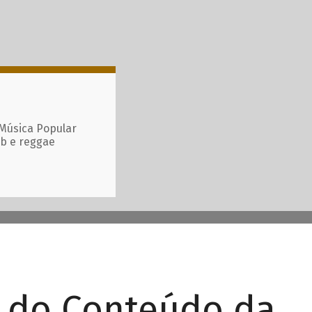
 Música Popular
ub e reggae
r do Conteúdo da