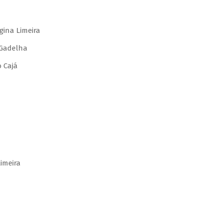
gina Limeira
 Gadelha
 Cajá
imeira