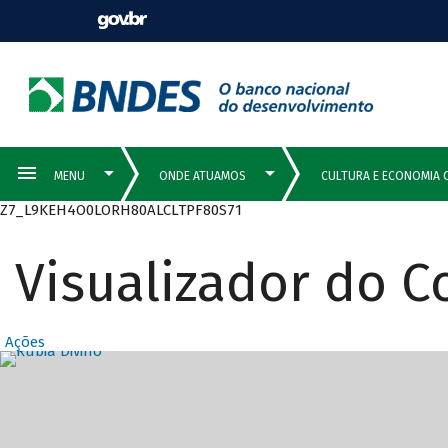
Z7_L9KEH4O0LORH80ALCLTPF80S71
Visualizador do 
Ações
Destaques Prin