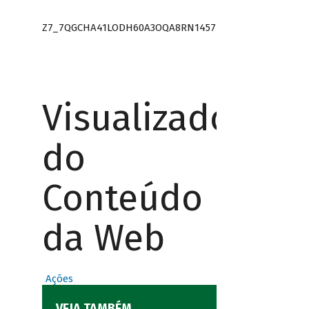
Z7_7QGCHA41LODH60A3OQA8RN1457
Visualizador
do
Conteúdo
da Web
Ações
VEJA TAMBÉM