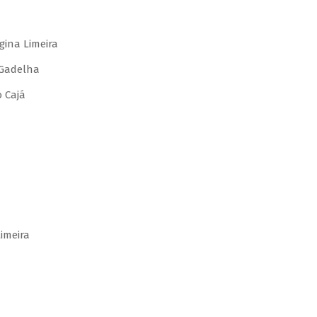
gina Limeira
 Gadelha
 Cajá
imeira