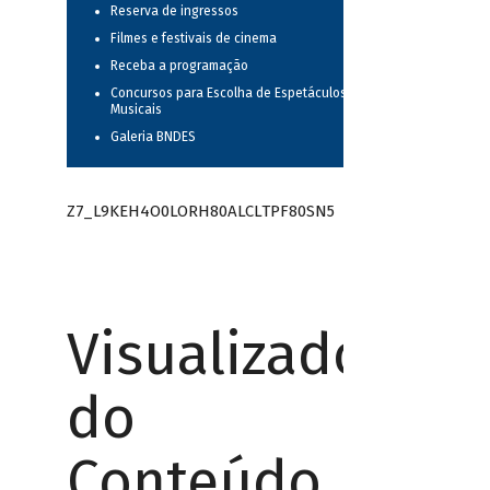
Reserva de ingressos
Filmes e festivais de cinema
Receba a programação
Concursos para Escolha de Espetáculos
Musicais
Galeria BNDES
Z7_L9KEH4O0LORH80ALCLTPF80SN5
Visualizador
do
Conteúdo