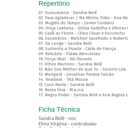
Repertório
01. Sussuarana - Sandra Belê
02. Para Agradecer / Na Minha Tribo - Ana Re
03. Mugido do Tempo - Júnior Cordeiro
04. Onça Caetana - Glória Gadelha e Afonso
05. Cadê as Flores - Chico César e Escurinho
06. Escombros - Melchior Sezefredo e Roberto
07. De Longe - Sandra Belê
08. Sustenta a Pisada - Cátia de França
09. Relicário - Flávia Wenceslau
10. Força Vital - Val Donato
11. Olhos Marrons - Sandra Belê
12. Não Sou Melhor do que Tu - Socorro Lira
13. Mangará - Jonathas Pereira Falcão
14. Terabeat - Titá Moura
15. Coco Maria - Sandra Belê
16. Besta Fera - M.a.r.i.a
17. Negro Poder - Sandra Belê e Ana Regina L
Ficha Técnica
Sandra Belê - voz
Elma Virgínia - contrabaixo