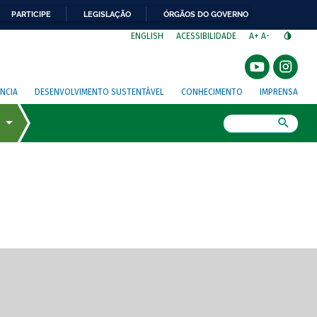
PARTICIPE
LEGISLAÇÃO
ÓRGÃOS DO GOVERNO
⁣
ENGLISH
ACESSIBILIDADE
A+
A-
NCIA
DESENVOLVIMENTO SUSTENTÁVEL
CONHECIMENTO
IMPRENSA
Busca
gem de tela