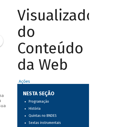
Visualizador
do
Conteúdo
da Web
Ações
NESTA SEÇÃO
ma
u
Programação
sua
História
Quintas no BNDES
Sextas instrumentais