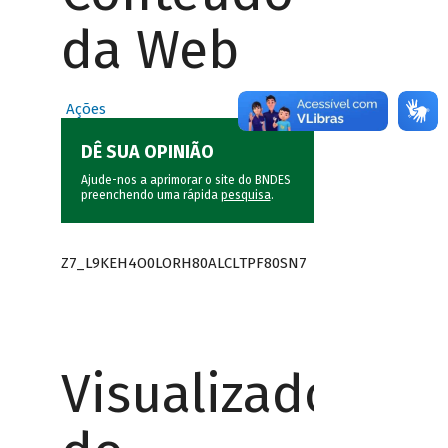
da Web
Ações
DÊ SUA OPINIÃO
Ajude-nos a aprimorar o site do BNDES
preenchendo uma rápida
pesquisa
.
Z7_L9KEH4O0LORH80ALCLTPF80SN7
Visualizador