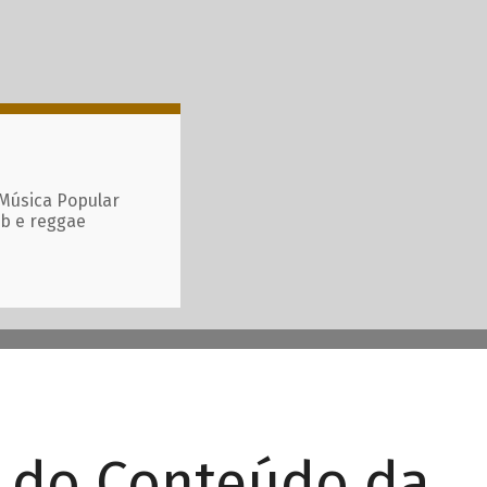
 Música Popular
ub e reggae
r do Conteúdo da