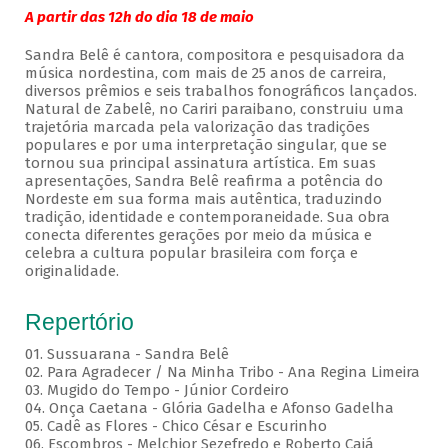
A partir das 12h do dia 18 de maio
Sandra Belê é cantora, compositora e pesquisadora da
música nordestina, com mais de 25 anos de carreira,
diversos prêmios e seis trabalhos fonográficos lançados.
Natural de Zabelê, no Cariri paraibano, construiu uma
trajetória marcada pela valorização das tradições
populares e por uma interpretação singular, que se
tornou sua principal assinatura artística. Em suas
apresentações, Sandra Belê reafirma a potência do
Nordeste em sua forma mais autêntica, traduzindo
tradição, identidade e contemporaneidade. Sua obra
conecta diferentes gerações por meio da música e
celebra a cultura popular brasileira com força e
originalidade.
Repertório
01. Sussuarana - Sandra Belê
02. Para Agradecer / Na Minha Tribo - Ana Regina Limeira
03. Mugido do Tempo - Júnior Cordeiro
04. Onça Caetana - Glória Gadelha e Afonso Gadelha
05. Cadê as Flores - Chico César e Escurinho
06. Escombros - Melchior Sezefredo e Roberto Cajá