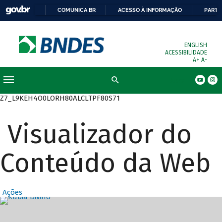
COMUNICA BR
ACESSO À INFORMAÇÃO
PARTI
ENGLISH
ACESSIBILIDADE
A+
A-
Busca
Z7_L9KEH4O0LORH80ALCLTPF80S71
Visualizador do
Conteúdo da Web
Ações
Destaques Prin