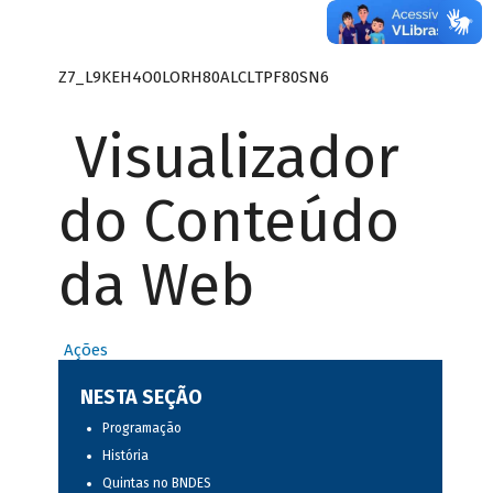
Z7_L9KEH4O0LORH80ALCLTPF80SN6
Visualizador
do Conteúdo
da Web
Ações
NESTA SEÇÃO
Programação
História
Quintas no BNDES