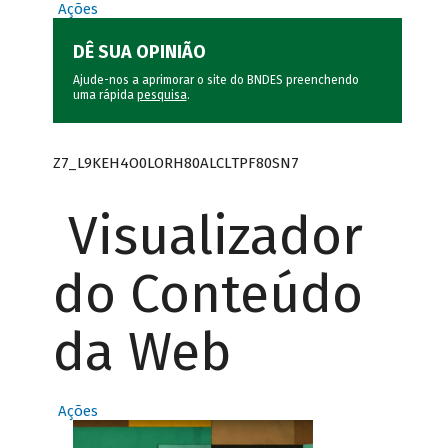
Ações
DÊ SUA OPINIÃO
Ajude-nos a aprimorar o site do BNDES preenchendo
uma rápida
pesquisa
.
Z7_L9KEH4O0LORH80ALCLTPF80SN7
Visualizador
do Conteúdo
da Web
Ações