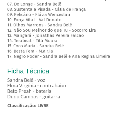
07. De Longe - Sandra Belê
08. Sustenta a Pisada - Cátia de França
09. Relicário - Flávia Wenceslau
10. Força Vital - Val Donato
11. Olhos Marrons - Sandra Belê
12. Não Sou Melhor do que Tu - Socorro Lira
13. Mangará - Jonathas Pereira Falcão
14. Terabeat - Titá Moura
15. Coco Maria - Sandra Belê
16. Besta Fera - M.a.r.i.a
17. Negro Poder - Sandra Belê e Ana Regina Limeira
Ficha Técnica
Sandra Belê - voz
Elma Virgínia - contrabaixo
Beto Preah - bateria
Dudu Campos - guitarra
Classificação: LIVRE