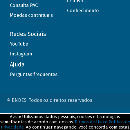
criativa
Consulta PAC
Conhecimento
Moedas contratuais
Redes Sociais
YouTube
Instagram
Ajuda
Perguntas frequentes
© BNDES. Todos os direitos reservados
ConteÃºdo complementar
Aviso: Utilizamos dados pessoais, cookies e tecnologias
semelhantes de acordo com nossos
Termos de Uso e Política de
${title}
${badge}
Privacidade
. Ao continuar navegando, você concorda com estas