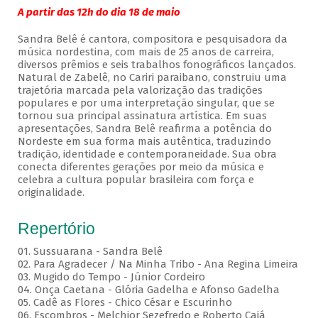
A partir das 12h do dia 18 de maio
Sandra Belê é cantora, compositora e pesquisadora da
música nordestina, com mais de 25 anos de carreira,
diversos prêmios e seis trabalhos fonográficos lançados.
Natural de Zabelê, no Cariri paraibano, construiu uma
trajetória marcada pela valorização das tradições
populares e por uma interpretação singular, que se
tornou sua principal assinatura artística. Em suas
apresentações, Sandra Belê reafirma a potência do
Nordeste em sua forma mais autêntica, traduzindo
tradição, identidade e contemporaneidade. Sua obra
conecta diferentes gerações por meio da música e
celebra a cultura popular brasileira com força e
originalidade.
Repertório
01. Sussuarana - Sandra Belê
02. Para Agradecer / Na Minha Tribo - Ana Regina Limeira
03. Mugido do Tempo - Júnior Cordeiro
04. Onça Caetana - Glória Gadelha e Afonso Gadelha
05. Cadê as Flores - Chico César e Escurinho
06. Escombros - Melchior Sezefredo e Roberto Cajá