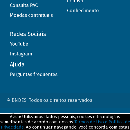
criativa
Consulta PAC
Conhecimento
Moedas contratuais
Redes Sociais
YouTube
Instagram
Ajuda
Perguntas frequentes
© BNDES. Todos os direitos reservados
ConteÃºdo complementar
Aviso: Utilizamos dados pessoais, cookies e tecnologias
semelhantes de acordo com nossos
Termos de Uso e Política de
${title}
${badge}
Privacidade
. Ao continuar navegando, você concorda com estas