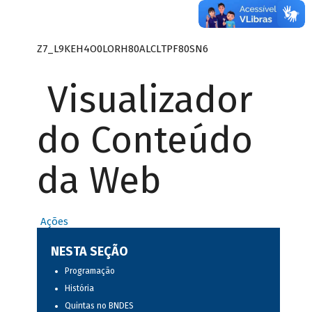
Z7_L9KEH4O0LORH80ALCLTPF80SN6
Visualizador
do Conteúdo
da Web
Ações
NESTA SEÇÃO
Programação
História
Quintas no BNDES