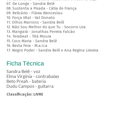
07. De Longe - Sandra Belê
08. Sustenta a Pisada - Cátia de França
09. Relicário - Flávia Wenceslau
10. Força Vital - Val Donato
11. Olhos Marrons - Sandra Belê
12. Não Sou Melhor do que Tu - Socorro Lira
13. Mangará - Jonathas Pereira Falcão
14. Terabeat - Titá Moura
15. Coco Maria - Sandra Belê
16. Besta Fera - M.a.r.i.a
17. Negro Poder - Sandra Belê e Ana Regina Limeira
Ficha Técnica
Sandra Belê - voz
Elma Virgínia - contrabaixo
Beto Preah - bateria
Dudu Campos - guitarra
Classificação: LIVRE