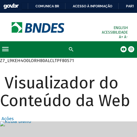
COMUNICA BR
ACESSO À INFORMAÇÃO
PARTI
ENGLISH
ACESSIBILIDADE
A+
A-
Busca
Z7_L9KEH4O0LORH80ALCLTPF80S71
Visualizador do
Conteúdo da Web
Ações
Destaques Prin