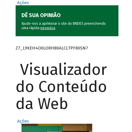
Ações
DÊ SUA OPINIÃO
Ajude-nos a aprimorar o site do BNDES preenchendo
uma rápida
pesquisa
.
Z7_L9KEH4O0LORH80ALCLTPF80SN7
Visualizador
do Conteúdo
da Web
Ações