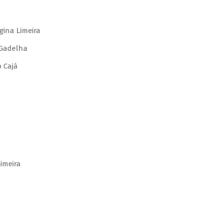
gina Limeira
 Gadelha
 Cajá
imeira