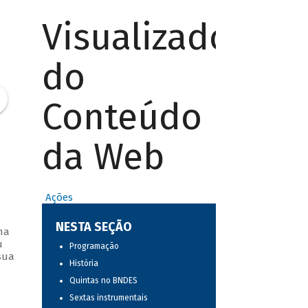
Visualizador
do
Conteúdo
da Web
Ações
NESTA SEÇÃO
ma
u
Programação
sua
História
Quintas no BNDES
Sextas instrumentais