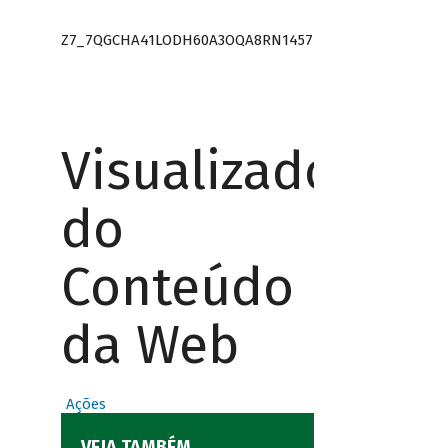
Z7_7QGCHA41LODH60A3OQA8RN1457
Visualizador
do
Conteúdo
da Web
Ações
VEJA TAMBÉM