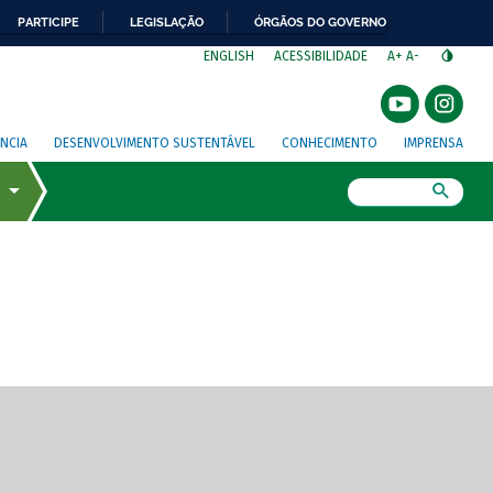
PARTICIPE
LEGISLAÇÃO
ÓRGÃOS DO GOVERNO
⁣
ENGLISH
ACESSIBILIDADE
A+
A-
NCIA
DESENVOLVIMENTO SUSTENTÁVEL
CONHECIMENTO
IMPRENSA
Busca
gem de tela