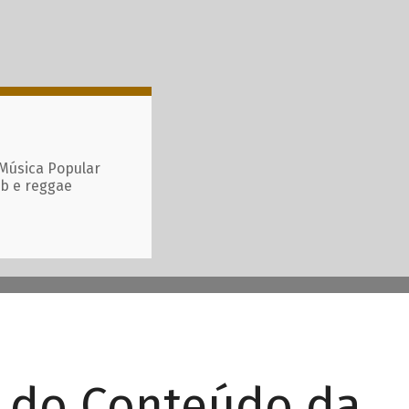
 Música Popular
ub e reggae
r do Conteúdo da