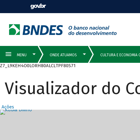
Z7_L9KEH4O0LORH80ALCLTPF80S71
Visualizador do 
Ações
Destaques Prin