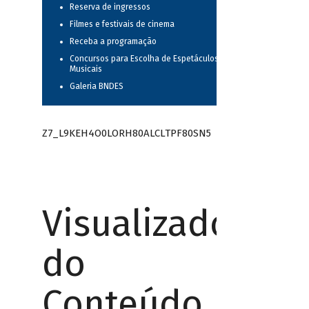
Reserva de ingressos
Filmes e festivais de cinema
Receba a programação
Concursos para Escolha de Espetáculos
Musicais
Galeria BNDES
Z7_L9KEH4O0LORH80ALCLTPF80SN5
Visualizador
do
Conteúdo