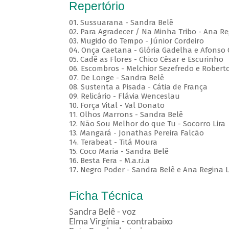
Repertório
01. Sussuarana - Sandra Belê
02. Para Agradecer / Na Minha Tribo - Ana Re
03. Mugido do Tempo - Júnior Cordeiro
04. Onça Caetana - Glória Gadelha e Afonso
05. Cadê as Flores - Chico César e Escurinho
06. Escombros - Melchior Sezefredo e Roberto
07. De Longe - Sandra Belê
08. Sustenta a Pisada - Cátia de França
09. Relicário - Flávia Wenceslau
10. Força Vital - Val Donato
11. Olhos Marrons - Sandra Belê
12. Não Sou Melhor do que Tu - Socorro Lira
13. Mangará - Jonathas Pereira Falcão
14. Terabeat - Titá Moura
15. Coco Maria - Sandra Belê
16. Besta Fera - M.a.r.i.a
17. Negro Poder - Sandra Belê e Ana Regina L
Ficha Técnica
Sandra Belê - voz
Elma Virgínia - contrabaixo