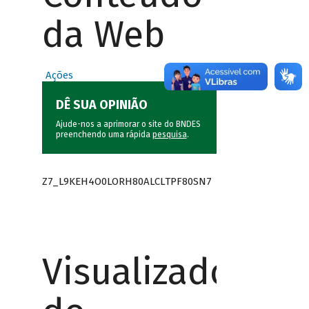
da Web
Ações
DÊ SUA OPINIÃO
Ajude-nos a aprimorar o site do BNDES
preenchendo uma rápida
pesquisa
.
Z7_L9KEH4O0LORH80ALCLTPF80SN7
Visualizador