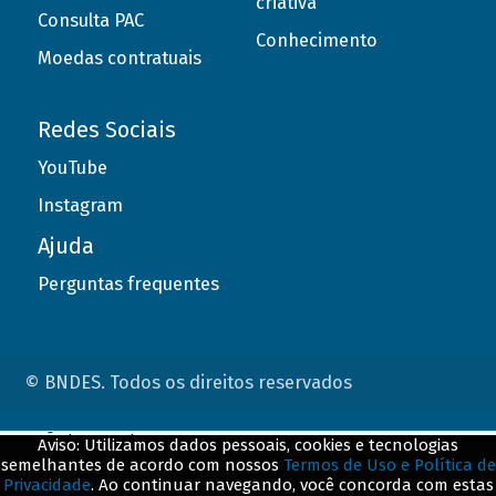
criativa
Consulta PAC
Conhecimento
Moedas contratuais
Redes Sociais
YouTube
Instagram
Ajuda
Perguntas frequentes
© BNDES. Todos os direitos reservados
ConteÃºdo complementar
Aviso: Utilizamos dados pessoais, cookies e tecnologias
semelhantes de acordo com nossos
Termos de Uso e Política de
${title}
${badge}
Privacidade
. Ao continuar navegando, você concorda com estas