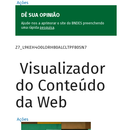
Ações
DÊ SUA OPINIÃO
Ajude-nos a aprimorar o site do BNDES preenchendo
uma rápida
pesquisa
.
Z7_L9KEH4O0LORH80ALCLTPF80SN7
Visualizador
do Conteúdo
da Web
Ações