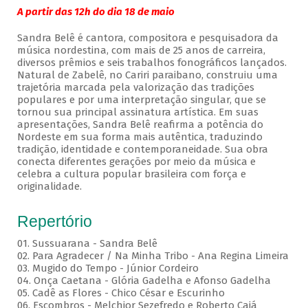
A partir das 12h do dia 18 de maio
Sandra Belê é cantora, compositora e pesquisadora da
música nordestina, com mais de 25 anos de carreira,
diversos prêmios e seis trabalhos fonográficos lançados.
Natural de Zabelê, no Cariri paraibano, construiu uma
trajetória marcada pela valorização das tradições
populares e por uma interpretação singular, que se
tornou sua principal assinatura artística. Em suas
apresentações, Sandra Belê reafirma a potência do
Nordeste em sua forma mais autêntica, traduzindo
tradição, identidade e contemporaneidade. Sua obra
conecta diferentes gerações por meio da música e
celebra a cultura popular brasileira com força e
originalidade.
Repertório
01. Sussuarana - Sandra Belê
02. Para Agradecer / Na Minha Tribo - Ana Regina Limeira
03. Mugido do Tempo - Júnior Cordeiro
04. Onça Caetana - Glória Gadelha e Afonso Gadelha
05. Cadê as Flores - Chico César e Escurinho
06. Escombros - Melchior Sezefredo e Roberto Cajá