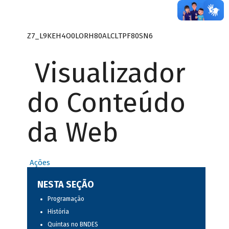
Z7_L9KEH4O0LORH80ALCLTPF80SN6
Visualizador
do Conteúdo
da Web
Ações
NESTA SEÇÃO
Programação
História
Quintas no BNDES