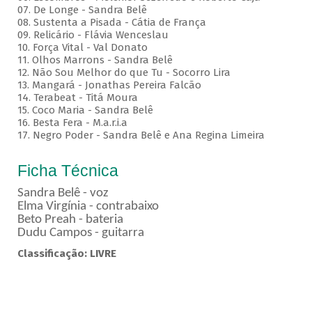
07. De Longe - Sandra Belê
08. Sustenta a Pisada - Cátia de França
09. Relicário - Flávia Wenceslau
10. Força Vital - Val Donato
11. Olhos Marrons - Sandra Belê
12. Não Sou Melhor do que Tu - Socorro Lira
13. Mangará - Jonathas Pereira Falcão
14. Terabeat - Titá Moura
15. Coco Maria - Sandra Belê
16. Besta Fera - M.a.r.i.a
17. Negro Poder - Sandra Belê e Ana Regina Limeira
Ficha Técnica
Sandra Belê - voz
Elma Virgínia - contrabaixo
Beto Preah - bateria
Dudu Campos - guitarra
Classificação: LIVRE