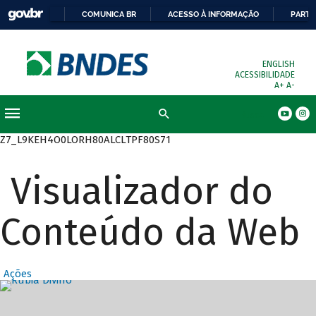
COMUNICA BR
ACESSO À INFORMAÇÃO
PARTI
ENGLISH
ACESSIBILIDADE
A+
A-
Busca
Z7_L9KEH4O0LORH80ALCLTPF80S71
Visualizador do
Conteúdo da Web
Ações
Destaques Prin