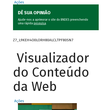
Ações
DÊ SUA OPINIÃO
Ajude-nos a aprimorar o site do BNDES preenchendo
uma rápida
pesquisa
.
Z7_L9KEH4O0LORH80ALCLTPF80SN7
Visualizador
do Conteúdo
da Web
Ações