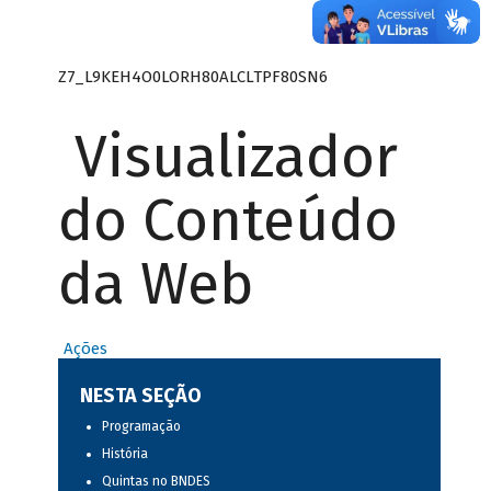
Z7_L9KEH4O0LORH80ALCLTPF80SN6
Visualizador
do Conteúdo
da Web
Ações
NESTA SEÇÃO
Programação
História
Quintas no BNDES