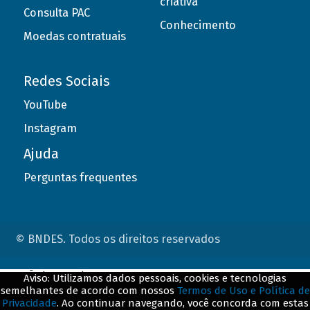
criativa
Consulta PAC
Conhecimento
Moedas contratuais
Redes Sociais
YouTube
Instagram
Ajuda
Perguntas frequentes
© BNDES. Todos os direitos reservados
ConteÃºdo complementar
Aviso: Utilizamos dados pessoais, cookies e tecnologias
semelhantes de acordo com nossos
Termos de Uso e Política de
${title}
${badge}
Privacidade
. Ao continuar navegando, você concorda com estas