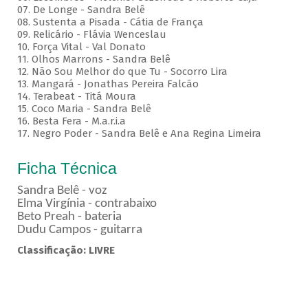
07. De Longe - Sandra Belê
08. Sustenta a Pisada - Cátia de França
09. Relicário - Flávia Wenceslau
10. Força Vital - Val Donato
11. Olhos Marrons - Sandra Belê
12. Não Sou Melhor do que Tu - Socorro Lira
13. Mangará - Jonathas Pereira Falcão
14. Terabeat - Titá Moura
15. Coco Maria - Sandra Belê
16. Besta Fera - M.a.r.i.a
17. Negro Poder - Sandra Belê e Ana Regina Limeira
Ficha Técnica
Sandra Belê - voz
Elma Virgínia - contrabaixo
Beto Preah - bateria
Dudu Campos - guitarra
Classificação: LIVRE