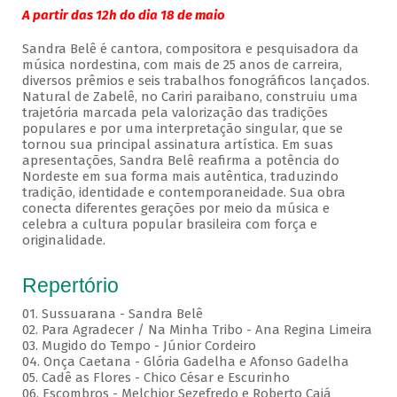
A partir das 12h do dia 18 de maio
Sandra Belê é cantora, compositora e pesquisadora da
música nordestina, com mais de 25 anos de carreira,
diversos prêmios e seis trabalhos fonográficos lançados.
Natural de Zabelê, no Cariri paraibano, construiu uma
trajetória marcada pela valorização das tradições
populares e por uma interpretação singular, que se
tornou sua principal assinatura artística. Em suas
apresentações, Sandra Belê reafirma a potência do
Nordeste em sua forma mais autêntica, traduzindo
tradição, identidade e contemporaneidade. Sua obra
conecta diferentes gerações por meio da música e
celebra a cultura popular brasileira com força e
originalidade.
Repertório
01. Sussuarana - Sandra Belê
02. Para Agradecer / Na Minha Tribo - Ana Regina Limeira
03. Mugido do Tempo - Júnior Cordeiro
04. Onça Caetana - Glória Gadelha e Afonso Gadelha
05. Cadê as Flores - Chico César e Escurinho
06. Escombros - Melchior Sezefredo e Roberto Cajá