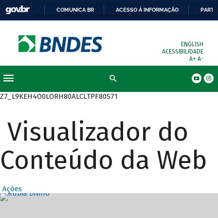
COMUNICA BR
ACESSO À INFORMAÇÃO
PARTI
ENGLISH
ACESSIBILIDADE
A+
A-
Busca
Z7_L9KEH4O0LORH80ALCLTPF80S71
Visualizador do
Conteúdo da Web
Ações
Destaques Prin