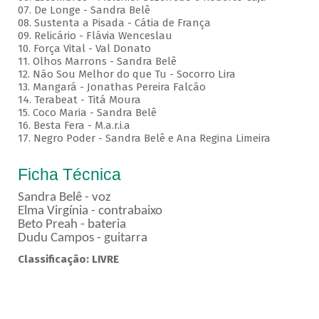
07. De Longe - Sandra Belê
08. Sustenta a Pisada - Cátia de França
09. Relicário - Flávia Wenceslau
10. Força Vital - Val Donato
11. Olhos Marrons - Sandra Belê
12. Não Sou Melhor do que Tu - Socorro Lira
13. Mangará - Jonathas Pereira Falcão
14. Terabeat - Titá Moura
15. Coco Maria - Sandra Belê
16. Besta Fera - M.a.r.i.a
17. Negro Poder - Sandra Belê e Ana Regina Limeira
Ficha Técnica
Sandra Belê - voz
Elma Virgínia - contrabaixo
Beto Preah - bateria
Dudu Campos - guitarra
Classificação: LIVRE