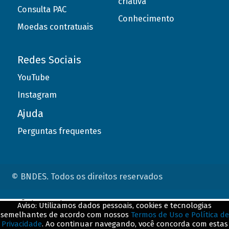
criativa
Consulta PAC
Conhecimento
Moedas contratuais
Redes Sociais
YouTube
Instagram
Ajuda
Perguntas frequentes
© BNDES. Todos os direitos reservados
ConteÃºdo complementar
Aviso: Utilizamos dados pessoais, cookies e tecnologias
semelhantes de acordo com nossos
Termos de Uso e Política de
${title}
${badge}
Privacidade
. Ao continuar navegando, você concorda com estas