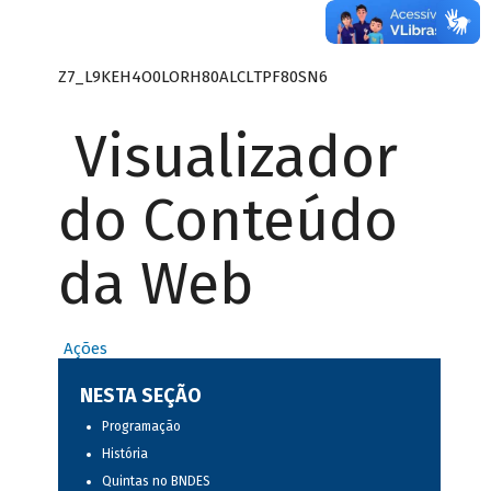
Z7_L9KEH4O0LORH80ALCLTPF80SN6
Visualizador
do Conteúdo
da Web
Ações
NESTA SEÇÃO
Programação
História
Quintas no BNDES