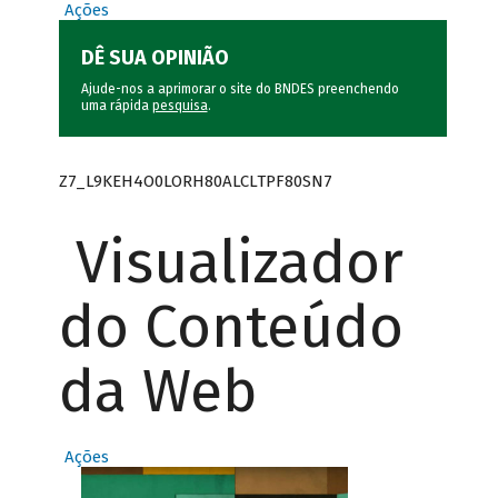
Ações
DÊ SUA OPINIÃO
Ajude-nos a aprimorar o site do BNDES preenchendo
uma rápida
pesquisa
.
Z7_L9KEH4O0LORH80ALCLTPF80SN7
Visualizador
do Conteúdo
da Web
Ações