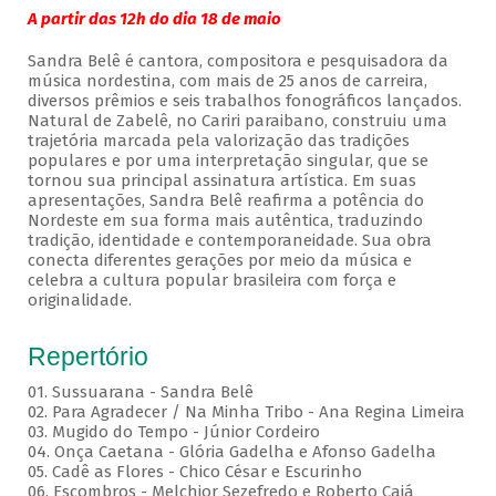
A partir das 12h do dia 18 de maio
Sandra Belê é cantora, compositora e pesquisadora da
música nordestina, com mais de 25 anos de carreira,
diversos prêmios e seis trabalhos fonográficos lançados.
Natural de Zabelê, no Cariri paraibano, construiu uma
trajetória marcada pela valorização das tradições
populares e por uma interpretação singular, que se
tornou sua principal assinatura artística. Em suas
apresentações, Sandra Belê reafirma a potência do
Nordeste em sua forma mais autêntica, traduzindo
tradição, identidade e contemporaneidade. Sua obra
conecta diferentes gerações por meio da música e
celebra a cultura popular brasileira com força e
originalidade.
Repertório
01. Sussuarana - Sandra Belê
02. Para Agradecer / Na Minha Tribo - Ana Regina Limeira
03. Mugido do Tempo - Júnior Cordeiro
04. Onça Caetana - Glória Gadelha e Afonso Gadelha
05. Cadê as Flores - Chico César e Escurinho
06. Escombros - Melchior Sezefredo e Roberto Cajá