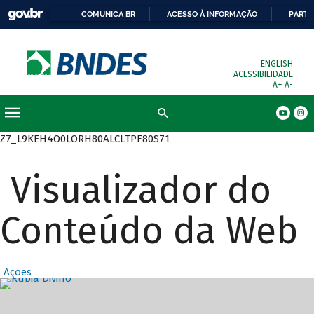
COMUNICA BR
ACESSO À INFORMAÇÃO
PARTI
ENGLISH
ACESSIBILIDADE
A+
A-
Busca
Z7_L9KEH4O0LORH80ALCLTPF80S71
Visualizador do
Conteúdo da Web
Ações
Destaques Prin