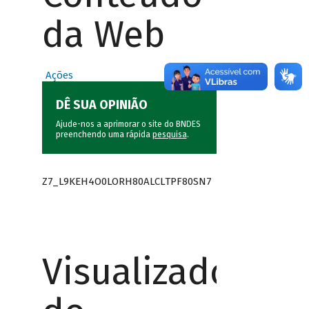
da Web
Ações
DÊ SUA OPINIÃO
Ajude-nos a aprimorar o site do BNDES
preenchendo uma rápida
pesquisa
.
Z7_L9KEH4O0LORH80ALCLTPF80SN7
Visualizador