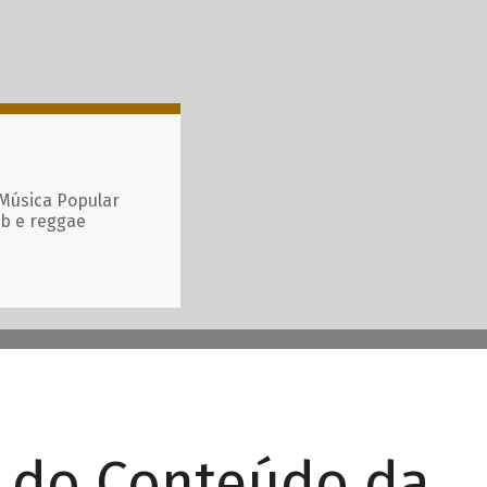
 Música Popular
ub e reggae
r do Conteúdo da