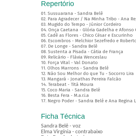
Repertório
01. Sussuarana - Sandra Belê
02. Para Agradecer / Na Minha Tribo - Ana Re
03. Mugido do Tempo - Júnior Cordeiro
04. Onça Caetana - Glória Gadelha e Afonso
05. Cadê as Flores - Chico César e Escurinho
06. Escombros - Melchior Sezefredo e Roberto
07. De Longe - Sandra Belê
08. Sustenta a Pisada - Cátia de França
09. Relicário - Flávia Wenceslau
10. Força Vital - Val Donato
11. Olhos Marrons - Sandra Belê
12. Não Sou Melhor do que Tu - Socorro Lira
13. Mangará - Jonathas Pereira Falcão
14. Terabeat - Titá Moura
15. Coco Maria - Sandra Belê
16. Besta Fera - M.a.r.i.a
17. Negro Poder - Sandra Belê e Ana Regina L
Ficha Técnica
Sandra Belê - voz
Elma Virgínia - contrabaixo