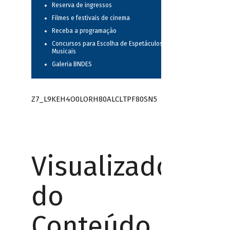
Reserva de ingressos
Filmes e festivais de cinema
Receba a programação
Concursos para Escolha de Espetáculos
Musicais
Galeria BNDES
Z7_L9KEH4O0LORH80ALCLTPF80SN5
Visualizador
do
Conteúdo