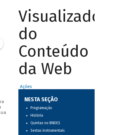
Visualizador
do
Conteúdo
da Web
Ações
NESTA SEÇÃO
ma
u
Programação
sua
História
Quintas no BNDES
Sextas instrumentais