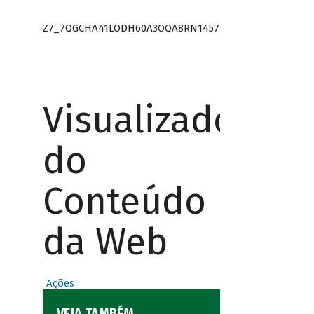
Z7_7QGCHA41LODH60A3OQA8RN1457
Visualizador
do
Conteúdo
da Web
Ações
VEJA TAMBÉM