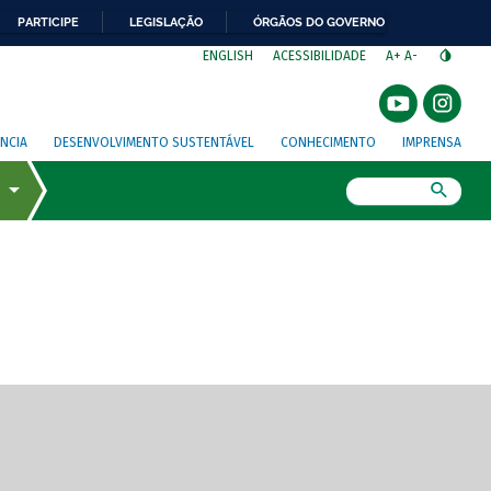
PARTICIPE
LEGISLAÇÃO
ÓRGÃOS DO GOVERNO
⁣
ENGLISH
ACESSIBILIDADE
A+
A-
NCIA
DESENVOLVIMENTO SUSTENTÁVEL
CONHECIMENTO
IMPRENSA
Busca
gem de tela