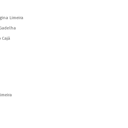
gina Limeira
 Gadelha
 Cajá
imeira