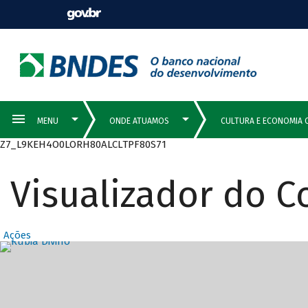
Z7_L9KEH4O0LORH80ALCLTPF80S71
Visualizador do 
Ações
Destaques Prin