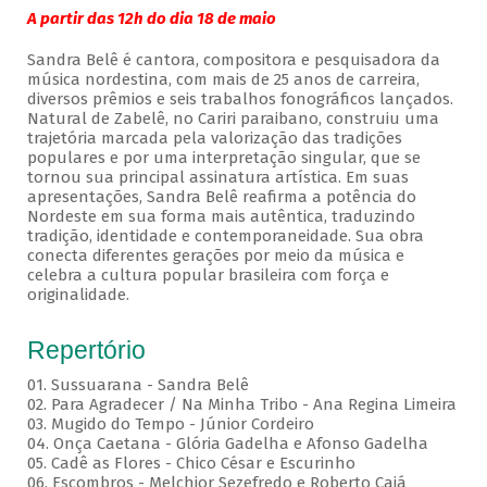
A partir das 12h do dia 18 de maio
Sandra Belê é cantora, compositora e pesquisadora da
música nordestina, com mais de 25 anos de carreira,
diversos prêmios e seis trabalhos fonográficos lançados.
Natural de Zabelê, no Cariri paraibano, construiu uma
trajetória marcada pela valorização das tradições
populares e por uma interpretação singular, que se
tornou sua principal assinatura artística. Em suas
apresentações, Sandra Belê reafirma a potência do
Nordeste em sua forma mais autêntica, traduzindo
tradição, identidade e contemporaneidade. Sua obra
conecta diferentes gerações por meio da música e
celebra a cultura popular brasileira com força e
originalidade.
Repertório
01. Sussuarana - Sandra Belê
02. Para Agradecer / Na Minha Tribo - Ana Regina Limeira
03. Mugido do Tempo - Júnior Cordeiro
04. Onça Caetana - Glória Gadelha e Afonso Gadelha
05. Cadê as Flores - Chico César e Escurinho
06. Escombros - Melchior Sezefredo e Roberto Cajá