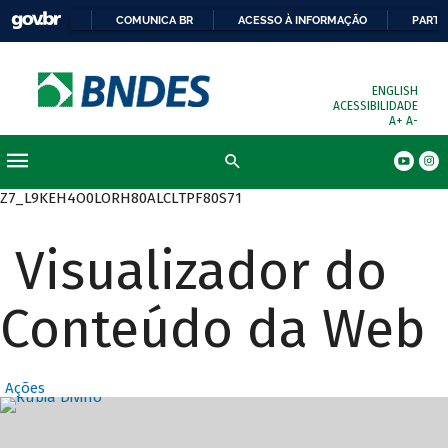
COMUNICA BR
ACESSO À INFORMAÇÃO
PARTI
ENGLISH
ACESSIBILIDADE
A+
A-
Busca
Z7_L9KEH4O0LORH80ALCLTPF80S71
Visualizador do
Conteúdo da Web
Ações
Destaques Prin