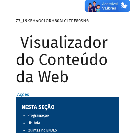
Z7_L9KEH4O0LORH80ALCLTPF80SN6
Visualizador
do Conteúdo
da Web
Ações
NESTA SEÇÃO
Programação
História
Quintas no BNDES