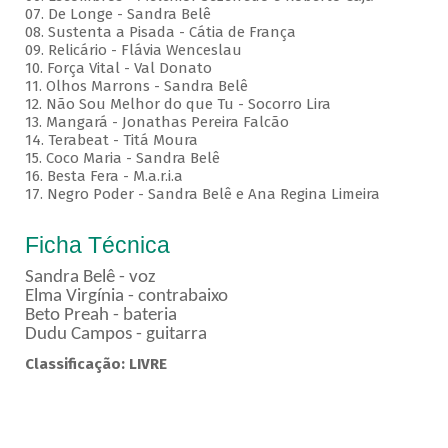
07. De Longe - Sandra Belê
08. Sustenta a Pisada - Cátia de França
09. Relicário - Flávia Wenceslau
10. Força Vital - Val Donato
11. Olhos Marrons - Sandra Belê
12. Não Sou Melhor do que Tu - Socorro Lira
13. Mangará - Jonathas Pereira Falcão
14. Terabeat - Titá Moura
15. Coco Maria - Sandra Belê
16. Besta Fera - M.a.r.i.a
17. Negro Poder - Sandra Belê e Ana Regina Limeira
Ficha Técnica
Sandra Belê - voz
Elma Virgínia - contrabaixo
Beto Preah - bateria
Dudu Campos - guitarra
Classificação: LIVRE