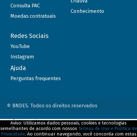
criativa
Consulta PAC
Conhecimento
Moedas contratuais
Redes Sociais
YouTube
Instagram
Ajuda
Perguntas frequentes
© BNDES. Todos os direitos reservados
ConteÃºdo complementar
Aviso: Utilizamos dados pessoais, cookies e tecnologias
semelhantes de acordo com nossos
Termos de Uso e Política de
${title}
${badge}
Privacidade
. Ao continuar navegando, você concorda com estas