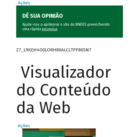
Ações
DÊ SUA OPINIÃO
Ajude-nos a aprimorar o site do BNDES preenchendo
uma rápida
pesquisa
.
Z7_L9KEH4O0LORH80ALCLTPF80SN7
Visualizador
do Conteúdo
da Web
Ações