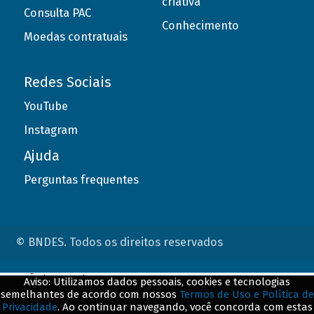
criativa
Consulta PAC
Conhecimento
Moedas contratuais
Redes Sociais
YouTube
Instagram
Ajuda
Perguntas frequentes
© BNDES. Todos os direitos reservados
ConteÃºdo complementar
Aviso: Utilizamos dados pessoais, cookies e tecnologias
semelhantes de acordo com nossos
Termos de Uso e Política de
${title}
${badge}
Privacidade
. Ao continuar navegando, você concorda com estas