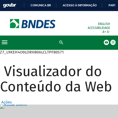
COMUNICA BR
ACESSO À INFORMAÇÃO
PARTI
ENGLISH
ACESSIBILIDADE
A+
A-
Busca
Z7_L9KEH4O0LORH80ALCLTPF80S71
Visualizador do
Conteúdo da Web
Ações
Destaques Prin