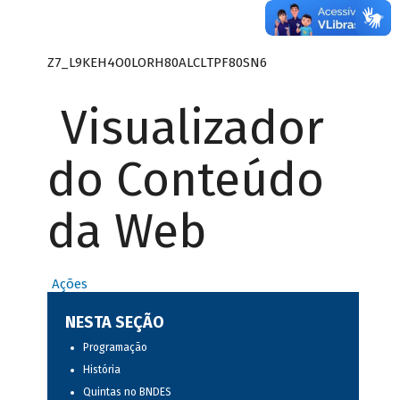
Z7_L9KEH4O0LORH80ALCLTPF80SN6
Visualizador
do Conteúdo
da Web
Ações
NESTA SEÇÃO
Programação
História
Quintas no BNDES