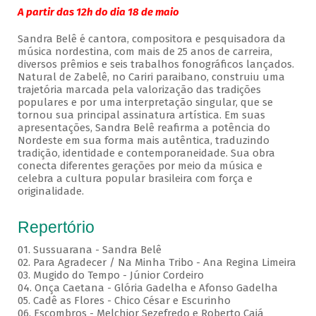
A partir das 12h do dia 18 de maio
Sandra Belê é cantora, compositora e pesquisadora da
música nordestina, com mais de 25 anos de carreira,
diversos prêmios e seis trabalhos fonográficos lançados.
Natural de Zabelê, no Cariri paraibano, construiu uma
trajetória marcada pela valorização das tradições
populares e por uma interpretação singular, que se
tornou sua principal assinatura artística. Em suas
apresentações, Sandra Belê reafirma a potência do
Nordeste em sua forma mais autêntica, traduzindo
tradição, identidade e contemporaneidade. Sua obra
conecta diferentes gerações por meio da música e
celebra a cultura popular brasileira com força e
originalidade.
Repertório
01. Sussuarana - Sandra Belê
02. Para Agradecer / Na Minha Tribo - Ana Regina Limeira
03. Mugido do Tempo - Júnior Cordeiro
04. Onça Caetana - Glória Gadelha e Afonso Gadelha
05. Cadê as Flores - Chico César e Escurinho
06. Escombros - Melchior Sezefredo e Roberto Cajá