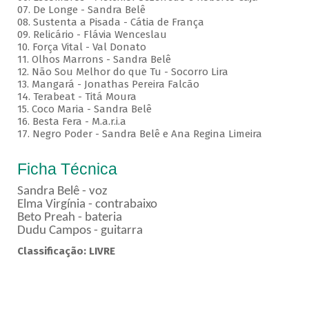
07. De Longe - Sandra Belê
08. Sustenta a Pisada - Cátia de França
09. Relicário - Flávia Wenceslau
10. Força Vital - Val Donato
11. Olhos Marrons - Sandra Belê
12. Não Sou Melhor do que Tu - Socorro Lira
13. Mangará - Jonathas Pereira Falcão
14. Terabeat - Titá Moura
15. Coco Maria - Sandra Belê
16. Besta Fera - M.a.r.i.a
17. Negro Poder - Sandra Belê e Ana Regina Limeira
Ficha Técnica
Sandra Belê - voz
Elma Virgínia - contrabaixo
Beto Preah - bateria
Dudu Campos - guitarra
Classificação: LIVRE