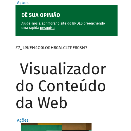
Ações
DÊ SUA OPINIÃO
Ajude-nos a aprimorar o site do BNDES preenchendo
uma rápida
pesquisa
.
Z7_L9KEH4O0LORH80ALCLTPF80SN7
Visualizador
do Conteúdo
da Web
Ações