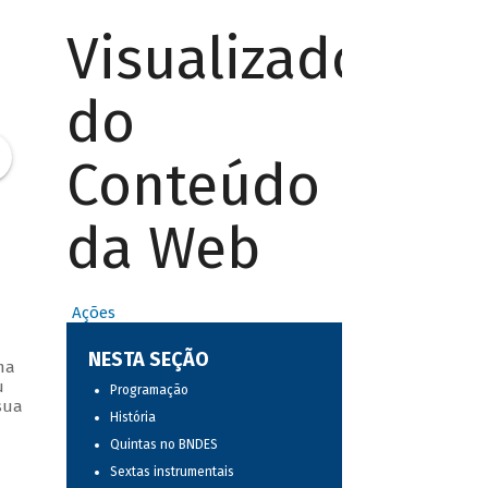
Visualizador
do
Conteúdo
da Web
Ações
NESTA SEÇÃO
ma
u
Programação
sua
História
Quintas no BNDES
Sextas instrumentais