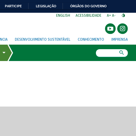
PARTICIPE
LEGISLAÇÃO
ÓRGÃOS DO GOVERNO
⁣
ENGLISH
ACESSIBILIDADE
A+
A-
NCIA
DESENVOLVIMENTO SUSTENTÁVEL
CONHECIMENTO
IMPRENSA
Busca
gem de tela