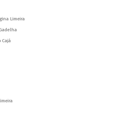
gina Limeira
 Gadelha
 Cajá
imeira