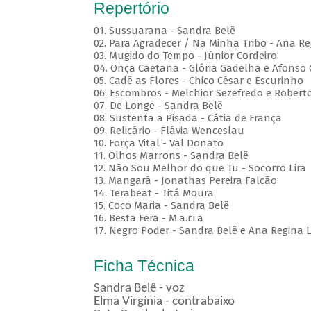
Repertório
01. Sussuarana - Sandra Belê
02. Para Agradecer / Na Minha Tribo - Ana Re
03. Mugido do Tempo - Júnior Cordeiro
04. Onça Caetana - Glória Gadelha e Afonso
05. Cadê as Flores - Chico César e Escurinho
06. Escombros - Melchior Sezefredo e Roberto
07. De Longe - Sandra Belê
08. Sustenta a Pisada - Cátia de França
09. Relicário - Flávia Wenceslau
10. Força Vital - Val Donato
11. Olhos Marrons - Sandra Belê
12. Não Sou Melhor do que Tu - Socorro Lira
13. Mangará - Jonathas Pereira Falcão
14. Terabeat - Titá Moura
15. Coco Maria - Sandra Belê
16. Besta Fera - M.a.r.i.a
17. Negro Poder - Sandra Belê e Ana Regina L
Ficha Técnica
Sandra Belê - voz
Elma Virgínia - contrabaixo