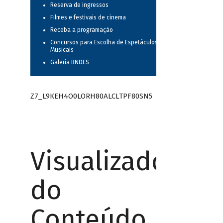
Reserva de ingressos
Filmes e festivais de cinema
Receba a programação
Concursos para Escolha de Espetáculos
Musicais
Galeria BNDES
Z7_L9KEH4O0LORH80ALCLTPF80SN5
Visualizador
do
Conteúdo