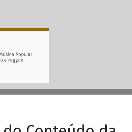
 Música Popular
ub e reggae
r do Conteúdo da