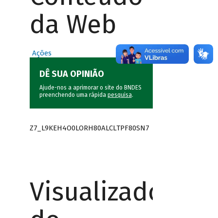
da Web
Ações
DÊ SUA OPINIÃO
Ajude-nos a aprimorar o site do BNDES
preenchendo uma rápida
pesquisa
.
Z7_L9KEH4O0LORH80ALCLTPF80SN7
Visualizador