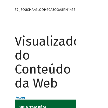
Z7_7QGCHA41LODH60A3OQA8RN1457
Visualizador
do
Conteúdo
da Web
Ações
VEJA TAMBÉM