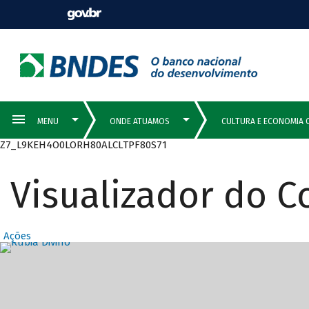
Z7_L9KEH4O0LORH80ALCLTPF80S71
Visualizador do 
Ações
Destaques Prin