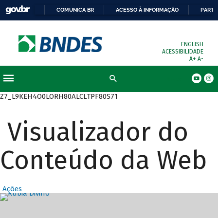
COMUNICA BR
ACESSO À INFORMAÇÃO
PARTI
ENGLISH
ACESSIBILIDADE
A+
A-
Busca
Z7_L9KEH4O0LORH80ALCLTPF80S71
Visualizador do
Conteúdo da Web
Ações
Destaques Prin