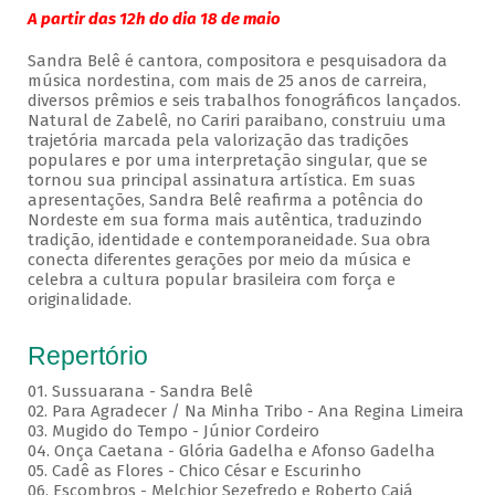
A partir das 12h do dia 18 de maio
Sandra Belê é cantora, compositora e pesquisadora da
música nordestina, com mais de 25 anos de carreira,
diversos prêmios e seis trabalhos fonográficos lançados.
Natural de Zabelê, no Cariri paraibano, construiu uma
trajetória marcada pela valorização das tradições
populares e por uma interpretação singular, que se
tornou sua principal assinatura artística. Em suas
apresentações, Sandra Belê reafirma a potência do
Nordeste em sua forma mais autêntica, traduzindo
tradição, identidade e contemporaneidade. Sua obra
conecta diferentes gerações por meio da música e
celebra a cultura popular brasileira com força e
originalidade.
Repertório
01. Sussuarana - Sandra Belê
02. Para Agradecer / Na Minha Tribo - Ana Regina Limeira
03. Mugido do Tempo - Júnior Cordeiro
04. Onça Caetana - Glória Gadelha e Afonso Gadelha
05. Cadê as Flores - Chico César e Escurinho
06. Escombros - Melchior Sezefredo e Roberto Cajá