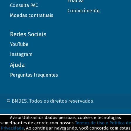
criativa
Consulta PAC
Conhecimento
Moedas contratuais
Redes Sociais
YouTube
Instagram
Ajuda
Perguntas frequentes
© BNDES. Todos os direitos reservados
ConteÃºdo complementar
Aviso: Utilizamos dados pessoais, cookies e tecnologias
semelhantes de acordo com nossos
Termos de Uso e Política de
${title}
${badge}
Privacidade
. Ao continuar navegando, você concorda com estas