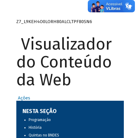
Z7_L9KEH4O0LORH80ALCLTPF80SN6
Visualizador
do Conteúdo
da Web
Ações
NESTA SEÇÃO
Programação
História
Quintas no BNDES