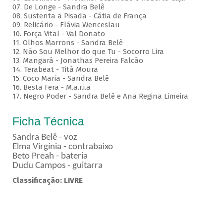
07. De Longe - Sandra Belê
08. Sustenta a Pisada - Cátia de França
09. Relicário - Flávia Wenceslau
10. Força Vital - Val Donato
11. Olhos Marrons - Sandra Belê
12. Não Sou Melhor do que Tu - Socorro Lira
13. Mangará - Jonathas Pereira Falcão
14. Terabeat - Titá Moura
15. Coco Maria - Sandra Belê
16. Besta Fera - M.a.r.i.a
17. Negro Poder - Sandra Belê e Ana Regina Limeira
Ficha Técnica
Sandra Belê - voz
Elma Virgínia - contrabaixo
Beto Preah - bateria
Dudu Campos - guitarra
Classificação: LIVRE