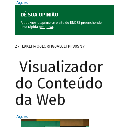
Ações
DÊ SUA OPINIÃO
Ajude-nos a aprimorar o site do BNDES preenchendo
uma rápida
pesquisa
.
Z7_L9KEH4O0LORH80ALCLTPF80SN7
Visualizador
do Conteúdo
da Web
Ações