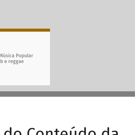
 Música Popular
ub e reggae
r do Conteúdo da