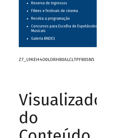
Reserva de ingressos
Filmes e festivais de cinema
Receba a programação
Concursos para Escolha de Espetáculos
Musicais
Galeria BNDES
Z7_L9KEH4O0LORH80ALCLTPF80SN5
Visualizador
do
Conteúdo