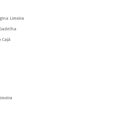
gina Limeira
 Gadelha
 Cajá
imeira