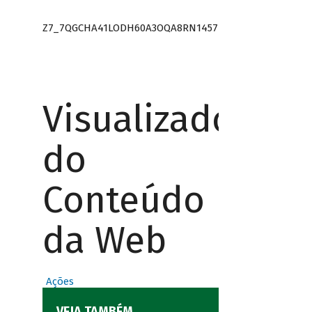
Z7_7QGCHA41LODH60A3OQA8RN1457
Visualizador
do
Conteúdo
da Web
Ações
VEJA TAMBÉM