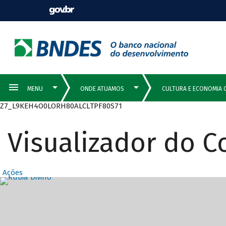
Z7_L9KEH4O0LORH80ALCLTPF80S71
Visualizador do 
Ações
Destaques Prin