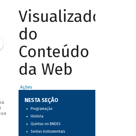
Visualizador
do
Conteúdo
da Web
Ações
NESTA SEÇÃO
ma
u
Programação
sua
História
Quintas no BNDES
Sextas instrumentais