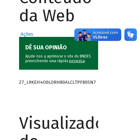
da Web
Ações
DÊ SUA OPINIÃO
Ajude-nos a aprimorar o site do BNDES
preenchendo uma rápida
pesquisa
.
Z7_L9KEH4O0LORH80ALCLTPF80SN7
Visualizador