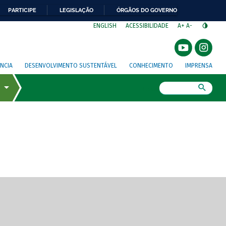
PARTICIPE
LEGISLAÇÃO
ÓRGÃOS DO GOVERNO
⁣
ENGLISH
ACESSIBILIDADE
A+
A-
NCIA
DESENVOLVIMENTO SUSTENTÁVEL
CONHECIMENTO
IMPRENSA
Busca
gem de tela