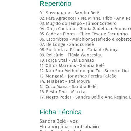
Repertório
01. Sussuarana - Sandra Belê
02. Para Agradecer / Na Minha Tribo - Ana Re
03. Mugido do Tempo - Júnior Cordeiro
04. Onça Caetana - Glória Gadelha e Afonso
05. Cadê as Flores - Chico César e Escurinho
06. Escombros - Melchior Sezefredo e Roberto
07. De Longe - Sandra Belê
08. Sustenta a Pisada - Cátia de França
09. Relicário - Flávia Wenceslau
10. Força Vital - Val Donato
11. Olhos Marrons - Sandra Belê
12. Não Sou Melhor do que Tu - Socorro Lira
13. Mangará - Jonathas Pereira Falcão
14. Terabeat - Titá Moura
15. Coco Maria - Sandra Belê
16. Besta Fera - M.a.r.i.a
17. Negro Poder - Sandra Belê e Ana Regina L
Ficha Técnica
Sandra Belê - voz
Elma Virgínia - contrabaixo