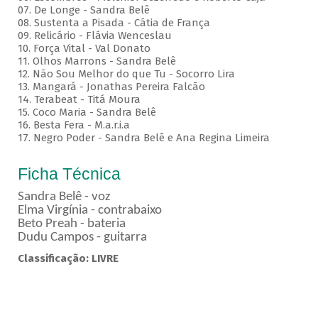
07. De Longe - Sandra Belê
08. Sustenta a Pisada - Cátia de França
09. Relicário - Flávia Wenceslau
10. Força Vital - Val Donato
11. Olhos Marrons - Sandra Belê
12. Não Sou Melhor do que Tu - Socorro Lira
13. Mangará - Jonathas Pereira Falcão
14. Terabeat - Titá Moura
15. Coco Maria - Sandra Belê
16. Besta Fera - M.a.r.i.a
17. Negro Poder - Sandra Belê e Ana Regina Limeira
Ficha Técnica
Sandra Belê - voz
Elma Virgínia - contrabaixo
Beto Preah - bateria
Dudu Campos - guitarra
Classificação: LIVRE