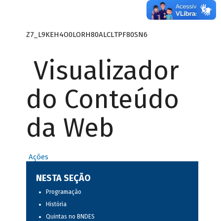
Z7_L9KEH4O0LORH80ALCLTPF80SN6
Visualizador
do Conteúdo
da Web
Ações
NESTA SEÇÃO
Programação
História
Quintas no BNDES