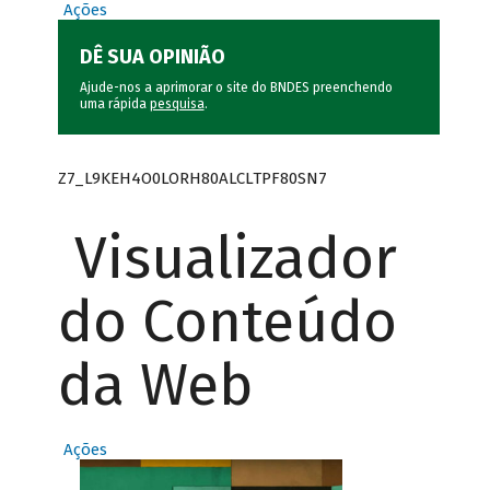
Ações
DÊ SUA OPINIÃO
Ajude-nos a aprimorar o site do BNDES preenchendo
uma rápida
pesquisa
.
Z7_L9KEH4O0LORH80ALCLTPF80SN7
Visualizador
do Conteúdo
da Web
Ações