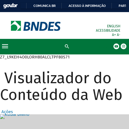
COMUNICA BR
ACESSO À INFORMAÇÃO
PARTI
ENGLISH
ACESSIBILIDADE
A+
A-
Busca
Z7_L9KEH4O0LORH80ALCLTPF80S71
Visualizador do
Conteúdo da Web
Ações
Destaques Prin