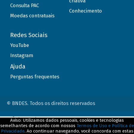
criativa
Consulta PAC
Conhecimento
Moedas contratuais
Redes Sociais
YouTube
Instagram
Ajuda
Perguntas frequentes
© BNDES. Todos os direitos reservados
ConteÃºdo complementar
Aviso: Utilizamos dados pessoais, cookies e tecnologias
semelhantes de acordo com nossos
Termos de Uso e Política de
${title}
${badge}
Privacidade
. Ao continuar navegando, você concorda com estas