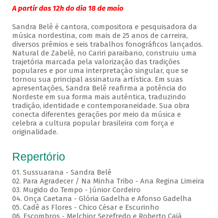
A partir das 12h do dia 18 de maio
Sandra Belê é cantora, compositora e pesquisadora da
música nordestina, com mais de 25 anos de carreira,
diversos prêmios e seis trabalhos fonográficos lançados.
Natural de Zabelê, no Cariri paraibano, construiu uma
trajetória marcada pela valorização das tradições
populares e por uma interpretação singular, que se
tornou sua principal assinatura artística. Em suas
apresentações, Sandra Belê reafirma a potência do
Nordeste em sua forma mais autêntica, traduzindo
tradição, identidade e contemporaneidade. Sua obra
conecta diferentes gerações por meio da música e
celebra a cultura popular brasileira com força e
originalidade.
Repertório
01. Sussuarana - Sandra Belê
02. Para Agradecer / Na Minha Tribo - Ana Regina Limeira
03. Mugido do Tempo - Júnior Cordeiro
04. Onça Caetana - Glória Gadelha e Afonso Gadelha
05. Cadê as Flores - Chico César e Escurinho
06. Escombros - Melchior Sezefredo e Roberto Cajá