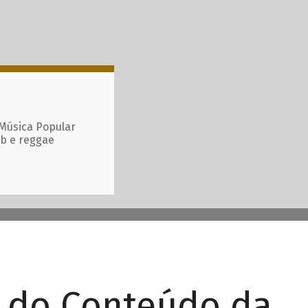
 Música Popular
ub e reggae
r do Conteúdo da