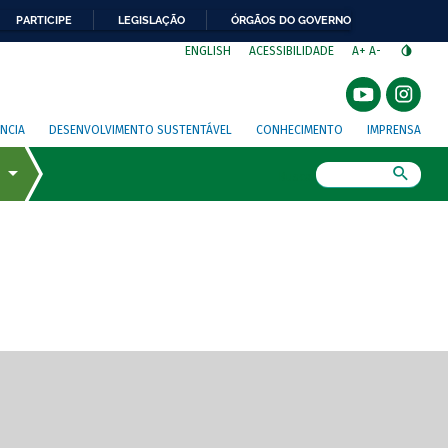
PARTICIPE
LEGISLAÇÃO
ÓRGÃOS DO GOVERNO
⁣
ENGLISH
ACESSIBILIDADE
A+
A-
NCIA
DESENVOLVIMENTO SUSTENTÁVEL
CONHECIMENTO
IMPRENSA
Busca
gem de tela