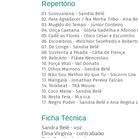
Repertório
01. Sussuarana - Sandra Belê
02. Para Agradecer / Na Minha Tribo - Ana Re
03. Mugido do Tempo - Júnior Cordeiro
04. Onça Caetana - Glória Gadelha e Afonso
05. Cadê as Flores - Chico César e Escurinho
06. Escombros - Melchior Sezefredo e Roberto
07. De Longe - Sandra Belê
08. Sustenta a Pisada - Cátia de França
09. Relicário - Flávia Wenceslau
10. Força Vital - Val Donato
11. Olhos Marrons - Sandra Belê
12. Não Sou Melhor do que Tu - Socorro Lira
13. Mangará - Jonathas Pereira Falcão
14. Terabeat - Titá Moura
15. Coco Maria - Sandra Belê
16. Besta Fera - M.a.r.i.a
17. Negro Poder - Sandra Belê e Ana Regina L
Ficha Técnica
Sandra Belê - voz
Elma Virgínia - contrabaixo