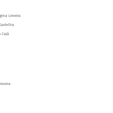
gina Limeira
 Gadelha
 Cajá
imeira