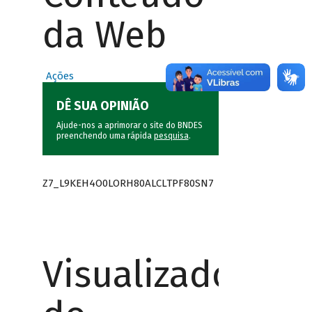
da Web
Ações
DÊ SUA OPINIÃO
Ajude-nos a aprimorar o site do BNDES
preenchendo uma rápida
pesquisa
.
Z7_L9KEH4O0LORH80ALCLTPF80SN7
Visualizador