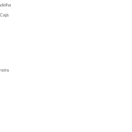
adelha
 Cajá
meira