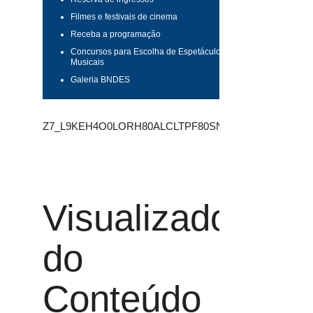
Filmes e festivais de cinema
Receba a programação
Concursos para Escolha de Espetáculos
Musicais
Galeria BNDES
Z7_L9KEH4O0LORH80ALCLTPF80SN5
Visualizador
do
Conteúdo