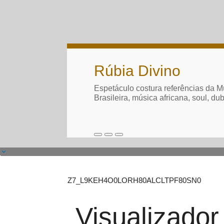
Rúbia Divino
Espetáculo costura referências da M
Brasileira, música africana, soul, du
Z7_L9KEH4O0LORH80ALCLTPF80SN0
Visualizado