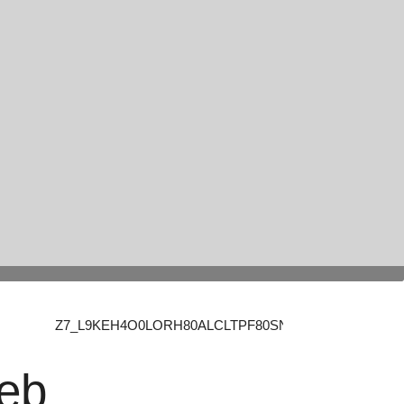
Z7_L9KEH4O0LORH80ALCLTPF80SN6
Web