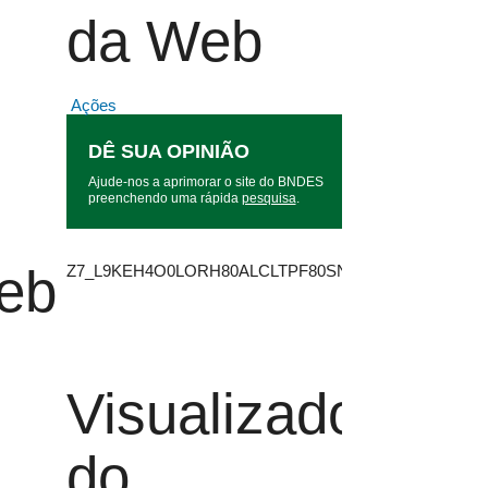
da Web
Ações
DÊ SUA OPINIÃO
Ajude-nos a aprimorar o site do BNDES
preenchendo uma rápida
pesquisa
.
Web
Z7_L9KEH4O0LORH80ALCLTPF80SN7
Visualizador
do