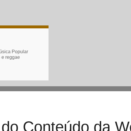
úsica Popular
b e reggae
r do Conteúdo da 