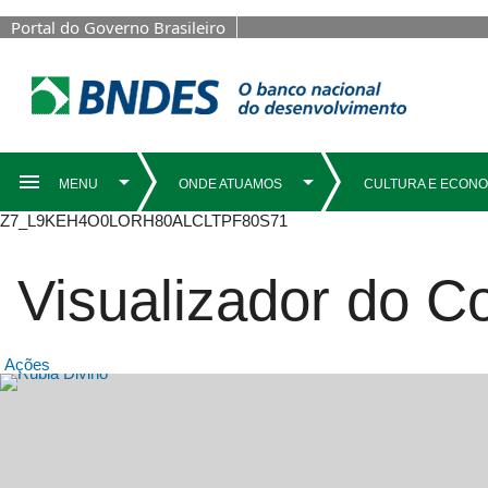
Portal do Governo Brasileiro
Z7_L9KEH4O0LORH80ALCLTPF80S71
Visualizador do 
Ações
Destaques Princ