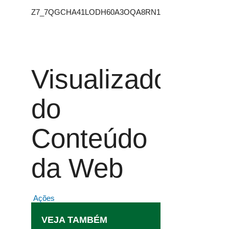
Z7_7QGCHA41LODH60A3OQA8RN1457
Visualizador
do
Conteúdo
da Web
Ações
VEJA TAMBÉM