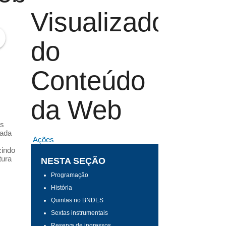
Visualizador
do
Conteúdo
da Web
os
cada
Ações
zindo
tura
NESTA SEÇÃO
Programação
História
Quintas no BNDES
Sextas instrumentais
Reserva de ingressos