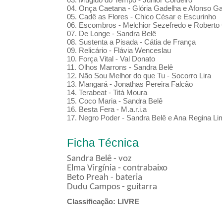
04. Onça Caetana - Glória Gadelha e Afonso G
05. Cadê as Flores - Chico César e Escurinho
06. Escombros - Melchior Sezefredo e Roberto
07. De Longe - Sandra Belê
08. Sustenta a Pisada - Cátia de França
09. Relicário - Flávia Wenceslau
10. Força Vital - Val Donato
11. Olhos Marrons - Sandra Belê
12. Não Sou Melhor do que Tu - Socorro Lira
13. Mangará - Jonathas Pereira Falcão
14. Terabeat - Titá Moura
15. Coco Maria - Sandra Belê
16. Besta Fera - M.a.r.i.a
17. Negro Poder - Sandra Belê e Ana Regina Li
Ficha Técnica
Sandra Belê - voz
Elma Virgínia - contrabaixo
Beto Preah - bateria
Dudu Campos - guitarra
Classificação: LIVRE