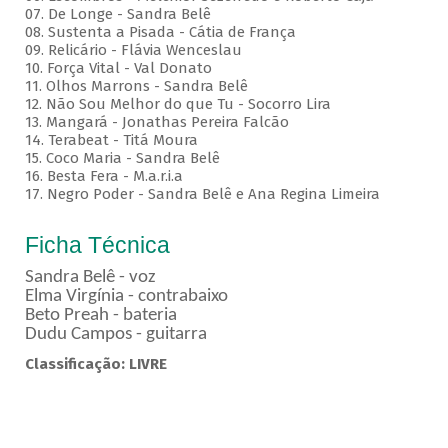
07. De Longe - Sandra Belê
08. Sustenta a Pisada - Cátia de França
09. Relicário - Flávia Wenceslau
10. Força Vital - Val Donato
11. Olhos Marrons - Sandra Belê
12. Não Sou Melhor do que Tu - Socorro Lira
13. Mangará - Jonathas Pereira Falcão
14. Terabeat - Titá Moura
15. Coco Maria - Sandra Belê
16. Besta Fera - M.a.r.i.a
17. Negro Poder - Sandra Belê e Ana Regina Limeira
Ficha Técnica
Sandra Belê - voz
Elma Virgínia - contrabaixo
Beto Preah - bateria
Dudu Campos - guitarra
Classificação: LIVRE