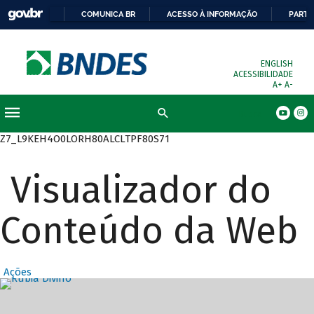
COMUNICA BR
ACESSO À INFORMAÇÃO
PARTI
ENGLISH
ACESSIBILIDADE
A+
A-
Busca
Z7_L9KEH4O0LORH80ALCLTPF80S71
Visualizador do
Conteúdo da Web
Ações
Destaques Prin