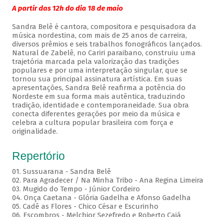
A partir das 12h do dia 18 de maio
Sandra Belê é cantora, compositora e pesquisadora da
música nordestina, com mais de 25 anos de carreira,
diversos prêmios e seis trabalhos fonográficos lançados.
Natural de Zabelê, no Cariri paraibano, construiu uma
trajetória marcada pela valorização das tradições
populares e por uma interpretação singular, que se
tornou sua principal assinatura artística. Em suas
apresentações, Sandra Belê reafirma a potência do
Nordeste em sua forma mais autêntica, traduzindo
tradição, identidade e contemporaneidade. Sua obra
conecta diferentes gerações por meio da música e
celebra a cultura popular brasileira com força e
originalidade.
Repertório
01. Sussuarana - Sandra Belê
02. Para Agradecer / Na Minha Tribo - Ana Regina Limeira
03. Mugido do Tempo - Júnior Cordeiro
04. Onça Caetana - Glória Gadelha e Afonso Gadelha
05. Cadê as Flores - Chico César e Escurinho
06. Escombros - Melchior Sezefredo e Roberto Cajá