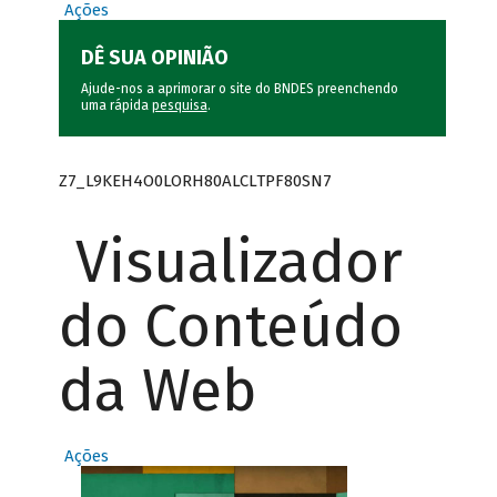
Ações
DÊ SUA OPINIÃO
Ajude-nos a aprimorar o site do BNDES preenchendo
uma rápida
pesquisa
.
Z7_L9KEH4O0LORH80ALCLTPF80SN7
Visualizador
do Conteúdo
da Web
Ações