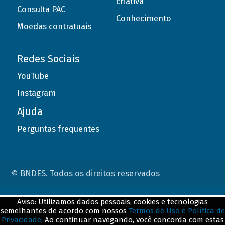
criativa
Consulta PAC
Conhecimento
Moedas contratuais
Redes Sociais
YouTube
Instagram
Ajuda
Perguntas frequentes
© BNDES. Todos os direitos reservados
ConteÃºdo complementar
Aviso: Utilizamos dados pessoais, cookies e tecnologias
semelhantes de acordo com nossos
Termos de Uso e Política de
${title}
${badge}
Privacidade
. Ao continuar navegando, você concorda com estas