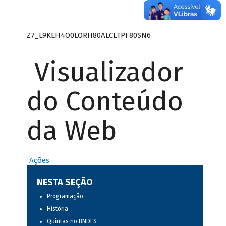
Z7_L9KEH4O0LORH80ALCLTPF80SN6
Visualizador
do Conteúdo
da Web
Ações
NESTA SEÇÃO
Programação
História
Quintas no BNDES