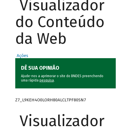
Visualizador
do Conteúdo
da Web
Ações
DÊ SUA OPINIÃO
Ajude-nos a aprimorar o site do BNDES preenchendo
uma rápida
pesquisa
.
Z7_L9KEH4O0LORH80ALCLTPF80SN7
Visualizador