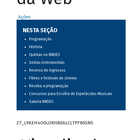
Ações
NESTA SEÇÃO
Programação
História
Quintas no BNDES
Sextas instrumentais
Reserva de ingressos
Filmes e festivais de cinema
Receba a programação
Concursos para Escolha de Espetáculos Musicais
Galeria BNDES
Z7_L9KEH4O0LORH80ALCLTPF80SN5