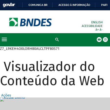
COMUNICA BR
ACESSO À INFORMAÇÃO
PARTI
ENGLISH
ACESSIBILIDADE
A+
A-
Busca
Z7_L9KEH4O0LORH80ALCLTPF80S71
Visualizador do
Conteúdo da Web
Ações
Destaques Prin