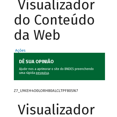
Visualizador
do Conteúdo
da Web
Ações
DÊ SUA OPINIÃO
Ajude-nos a aprimorar o site do BNDES preenchendo
uma rápida
pesquisa
.
Z7_L9KEH4O0LORH80ALCLTPF80SN7
Visualizador