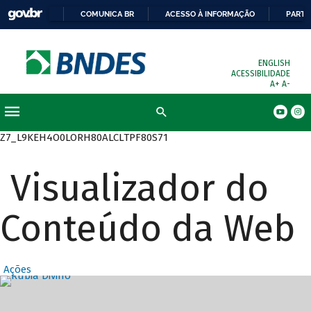
COMUNICA BR
ACESSO À INFORMAÇÃO
PARTI
ENGLISH
ACESSIBILIDADE
A+
A-
Busca
Z7_L9KEH4O0LORH80ALCLTPF80S71
Visualizador do
Conteúdo da Web
Ações
Destaques Prin