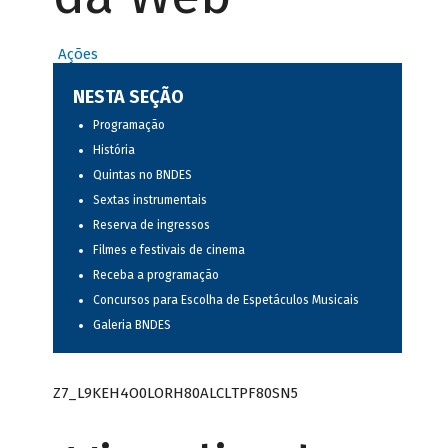
Ações
NESTA SEÇÃO
Programação
História
Quintas no BNDES
Sextas instrumentais
Reserva de ingressos
Filmes e festivais de cinema
Receba a programação
Concursos para Escolha de Espetáculos Musicais
Galeria BNDES
Z7_L9KEH4O0LORH80ALCLTPF80SN5