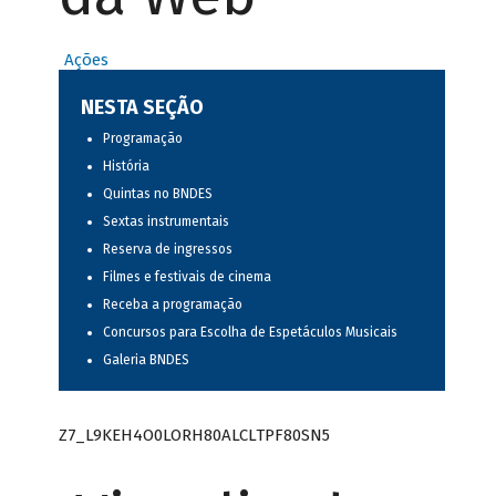
Ações
NESTA SEÇÃO
Programação
História
Quintas no BNDES
Sextas instrumentais
Reserva de ingressos
Filmes e festivais de cinema
Receba a programação
Concursos para Escolha de Espetáculos Musicais
Galeria BNDES
Z7_L9KEH4O0LORH80ALCLTPF80SN5