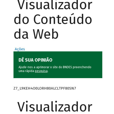
Visualizador
do Conteúdo
da Web
Ações
DÊ SUA OPINIÃO
Ajude-nos a aprimorar o site do BNDES preenchendo
uma rápida
pesquisa
.
Z7_L9KEH4O0LORH80ALCLTPF80SN7
Visualizador