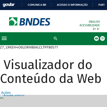
COMUNICA BR
ACESSO À INFORMAÇÃO
PARTI
ENGLISH
ACESSIBILIDADE
A+
A-
Busca
Z7_L9KEH4O0LORH80ALCLTPF80S71
Visualizador do
Conteúdo da Web
Ações
Destaques Prin