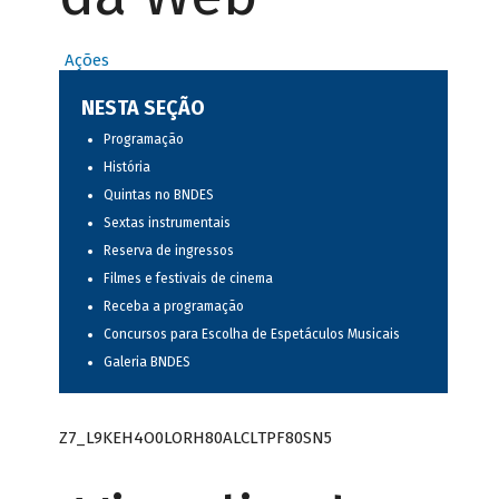
Ações
NESTA SEÇÃO
Programação
História
Quintas no BNDES
Sextas instrumentais
Reserva de ingressos
Filmes e festivais de cinema
Receba a programação
Concursos para Escolha de Espetáculos Musicais
Galeria BNDES
Z7_L9KEH4O0LORH80ALCLTPF80SN5