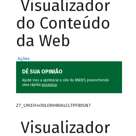
Visualizador
do Conteúdo
da Web
Ações
DÊ SUA OPINIÃO
Ajude-nos a aprimorar o site do BNDES preenchendo
uma rápida
pesquisa
.
Z7_L9KEH4O0LORH80ALCLTPF80SN7
Visualizador