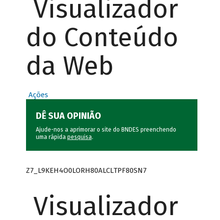
Visualizador
do Conteúdo
da Web
Ações
DÊ SUA OPINIÃO
Ajude-nos a aprimorar o site do BNDES preenchendo
uma rápida
pesquisa
.
Z7_L9KEH4O0LORH80ALCLTPF80SN7
Visualizador