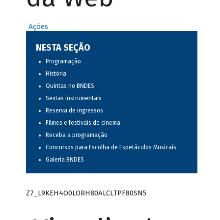
Ações
NESTA SEÇÃO
Programação
História
Quintas no BNDES
Sextas instrumentais
Reserva de ingressos
Filmes e festivais de cinema
Receba a programação
Concursos para Escolha de Espetáculos Musicais
Galeria BNDES
Z7_L9KEH4O0LORH80ALCLTPF80SN5