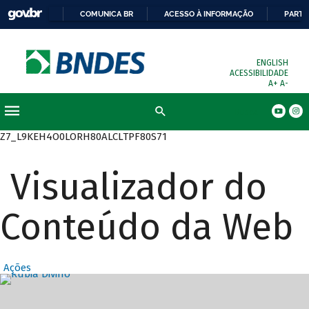
COMUNICA BR
ACESSO À INFORMAÇÃO
PARTI
ENGLISH
ACESSIBILIDADE
A+
A-
Busca
Z7_L9KEH4O0LORH80ALCLTPF80S71
Visualizador do
Conteúdo da Web
Ações
Destaques Prin