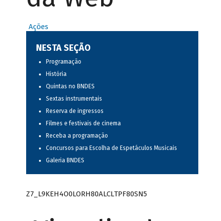
Ações
NESTA SEÇÃO
Programação
História
Quintas no BNDES
Sextas instrumentais
Reserva de ingressos
Filmes e festivais de cinema
Receba a programação
Concursos para Escolha de Espetáculos Musicais
Galeria BNDES
Z7_L9KEH4O0LORH80ALCLTPF80SN5