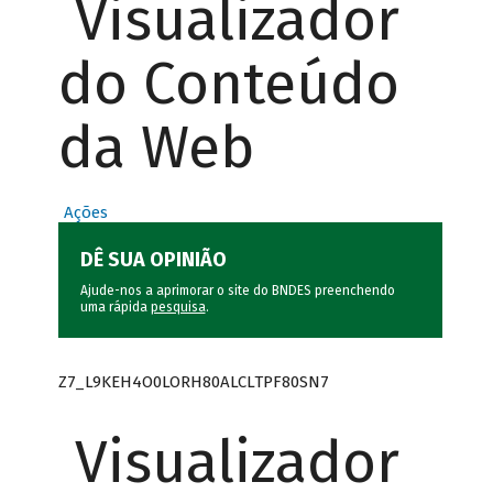
Visualizador
do Conteúdo
da Web
Ações
DÊ SUA OPINIÃO
Ajude-nos a aprimorar o site do BNDES preenchendo
uma rápida
pesquisa
.
Z7_L9KEH4O0LORH80ALCLTPF80SN7
Visualizador