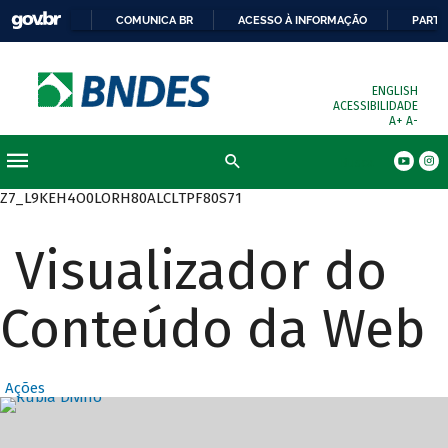
COMUNICA BR
ACESSO À INFORMAÇÃO
PARTI
ENGLISH
ACESSIBILIDADE
A+
A-
Busca
Z7_L9KEH4O0LORH80ALCLTPF80S71
Visualizador do
Conteúdo da Web
Ações
Destaques Prin