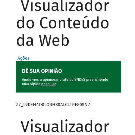
Visualizador
do Conteúdo
da Web
Ações
DÊ SUA OPINIÃO
Ajude-nos a aprimorar o site do BNDES preenchendo
uma rápida
pesquisa
.
Z7_L9KEH4O0LORH80ALCLTPF80SN7
Visualizador