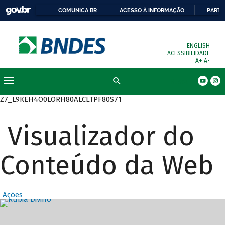
COMUNICA BR
ACESSO À INFORMAÇÃO
PARTI
ENGLISH
ACESSIBILIDADE
A+
A-
Busca
Z7_L9KEH4O0LORH80ALCLTPF80S71
Visualizador do
Conteúdo da Web
Ações
Destaques Prin