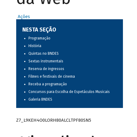
Ações
NESTA SEÇÃO
Programação
História
Quintas no BNDES
Sextas instrumentais
Reserva de ingressos
Filmes e festivais de cinema
Receba a programação
Concursos para Escolha de Espetáculos Musicais
Galeria BNDES
Z7_L9KEH4O0LORH80ALCLTPF80SN5