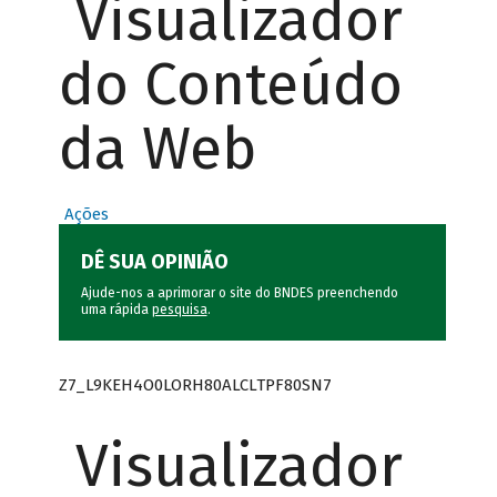
Visualizador
do Conteúdo
da Web
Ações
DÊ SUA OPINIÃO
Ajude-nos a aprimorar o site do BNDES preenchendo
uma rápida
pesquisa
.
Z7_L9KEH4O0LORH80ALCLTPF80SN7
Visualizador