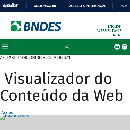
COMUNICA BR
ACESSO À INFORMAÇÃO
PARTI
ENGLISH
ACESSIBILIDADE
A+
A-
Busca
Z7_L9KEH4O0LORH80ALCLTPF80S71
Visualizador do
Conteúdo da Web
Ações
Destaques Prin