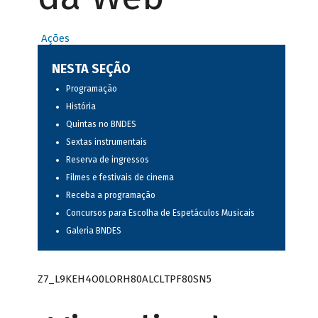
Ações
NESTA SEÇÃO
Programação
História
Quintas no BNDES
Sextas instrumentais
Reserva de ingressos
Filmes e festivais de cinema
Receba a programação
Concursos para Escolha de Espetáculos Musicais
Galeria BNDES
Z7_L9KEH4O0LORH80ALCLTPF80SN5