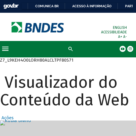
COMUNICA BR
ACESSO À INFORMAÇÃO
PARTI
ENGLISH
ACESSIBILIDADE
A+
A-
Busca
Z7_L9KEH4O0LORH80ALCLTPF80S71
Visualizador do
Conteúdo da Web
Ações
Destaques Prin