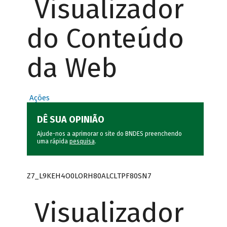
Visualizador
do Conteúdo
da Web
Ações
DÊ SUA OPINIÃO
Ajude-nos a aprimorar o site do BNDES preenchendo
uma rápida
pesquisa
.
Z7_L9KEH4O0LORH80ALCLTPF80SN7
Visualizador