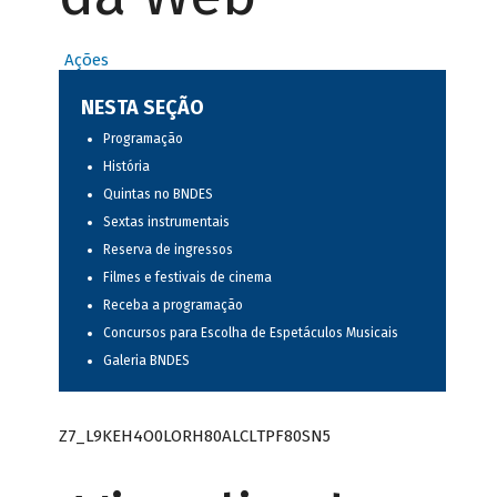
Ações
NESTA SEÇÃO
Programação
História
Quintas no BNDES
Sextas instrumentais
Reserva de ingressos
Filmes e festivais de cinema
Receba a programação
Concursos para Escolha de Espetáculos Musicais
Galeria BNDES
Z7_L9KEH4O0LORH80ALCLTPF80SN5