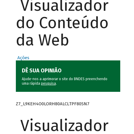
Visualizador
do Conteúdo
da Web
Ações
DÊ SUA OPINIÃO
Ajude-nos a aprimorar o site do BNDES preenchendo
uma rápida
pesquisa
.
Z7_L9KEH4O0LORH80ALCLTPF80SN7
Visualizador