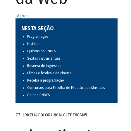
Ações
NESTA SEÇÃO
Programação
História
Quintas no BNDES
Sextas instrumentais
Reserva de ingressos
Filmes e festivais de cinema
Receba a programação
Concursos para Escolha de Espetáculos Musicais
Galeria BNDES
Z7_L9KEH4O0LORH80ALCLTPF80SN5