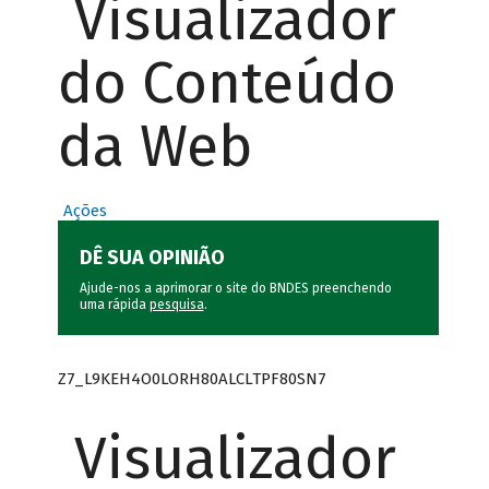
Visualizador
do Conteúdo
da Web
Ações
DÊ SUA OPINIÃO
Ajude-nos a aprimorar o site do BNDES preenchendo
uma rápida
pesquisa
.
Z7_L9KEH4O0LORH80ALCLTPF80SN7
Visualizador