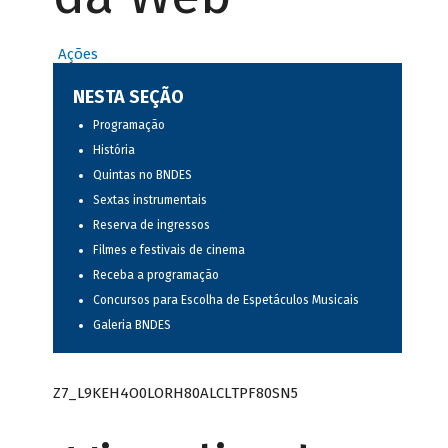
Ações
NESTA SEÇÃO
Programação
História
Quintas no BNDES
Sextas instrumentais
Reserva de ingressos
Filmes e festivais de cinema
Receba a programação
Concursos para Escolha de Espetáculos Musicais
Galeria BNDES
Z7_L9KEH4O0LORH80ALCLTPF80SN5