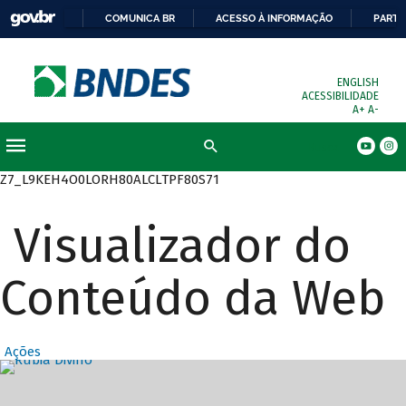
COMUNICA BR
ACESSO À INFORMAÇÃO
PARTI
ENGLISH
ACESSIBILIDADE
A+
A-
Busca
Z7_L9KEH4O0LORH80ALCLTPF80S71
Visualizador do
Conteúdo da Web
Ações
Destaques Prin