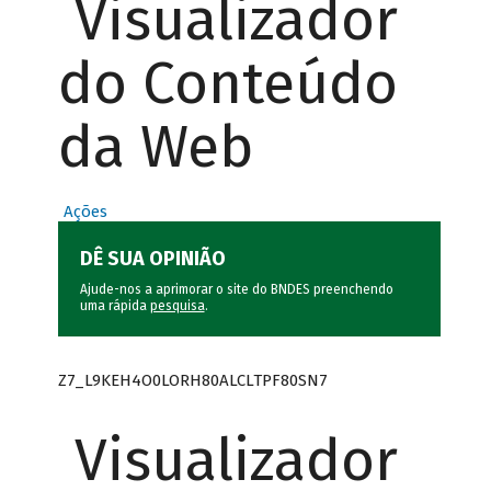
Visualizador
do Conteúdo
da Web
Ações
DÊ SUA OPINIÃO
Ajude-nos a aprimorar o site do BNDES preenchendo
uma rápida
pesquisa
.
Z7_L9KEH4O0LORH80ALCLTPF80SN7
Visualizador