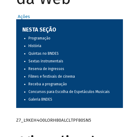
Ações
NESTA SEÇÃO
Programação
História
Quintas no BNDES
Sextas instrumentais
Reserva de ingressos
Filmes e festivais de cinema
Receba a programação
Concursos para Escolha de Espetáculos Musicais
Galeria BNDES
Z7_L9KEH4O0LORH80ALCLTPF80SN5