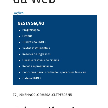
Ações
NESTA SEÇÃO
Programação
História
Quintas no BNDES
Sextas instrumentais
Reserva de ingressos
Filmes e festivais de cinema
Receba a programação
Concursos para Escolha de Espetáculos Musicais
Galeria BNDES
Z7_L9KEH4O0LORH80ALCLTPF80SN5