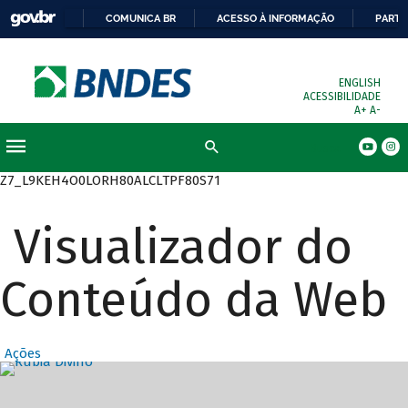
COMUNICA BR
ACESSO À INFORMAÇÃO
PARTI
ENGLISH
ACESSIBILIDADE
A+
A-
Busca
Z7_L9KEH4O0LORH80ALCLTPF80S71
Visualizador do
Conteúdo da Web
Ações
Destaques Prin