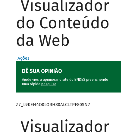
Visualizador
do Conteúdo
da Web
Ações
DÊ SUA OPINIÃO
Ajude-nos a aprimorar o site do BNDES preenchendo
uma rápida
pesquisa
.
Z7_L9KEH4O0LORH80ALCLTPF80SN7
Visualizador