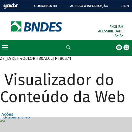
COMUNICA BR
ACESSO À INFORMAÇÃO
PARTI
ENGLISH
ACESSIBILIDADE
A+
A-
Busca
Z7_L9KEH4O0LORH80ALCLTPF80S71
Visualizador do
Conteúdo da Web
Ações
Destaques Prin