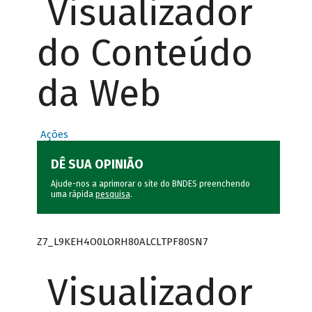
Visualizador
do Conteúdo
da Web
Ações
DÊ SUA OPINIÃO
Ajude-nos a aprimorar o site do BNDES preenchendo
uma rápida
pesquisa
.
Z7_L9KEH4O0LORH80ALCLTPF80SN7
Visualizador