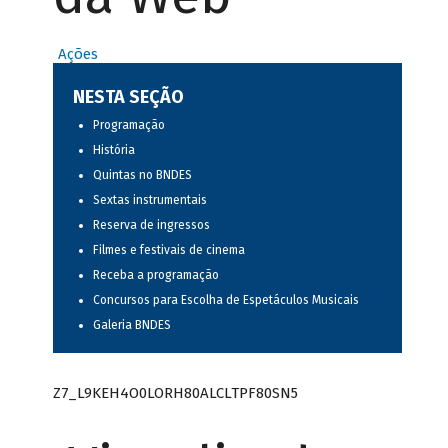
Ações
NESTA SEÇÃO
Programação
História
Quintas no BNDES
Sextas instrumentais
Reserva de ingressos
Filmes e festivais de cinema
Receba a programação
Concursos para Escolha de Espetáculos Musicais
Galeria BNDES
Z7_L9KEH4O0LORH80ALCLTPF80SN5