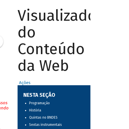
Visualizador
do
Conteúdo
da Web
Ações
NESTA SEÇÃO
ssos
Programação
tando
História
Quintas no BNDES
Sextas instrumentais