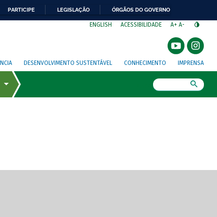
PARTICIPE
LEGISLAÇÃO
ÓRGÃOS DO GOVERNO
⁣
ENGLISH
ACESSIBILIDADE
A+
A-
NCIA
DESENVOLVIMENTO SUSTENTÁVEL
CONHECIMENTO
IMPRENSA
Busca
gem de tela