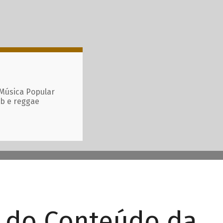
 Música Popular
ub e reggae
r do Conteúdo da