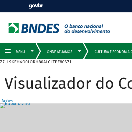
Z7_L9KEH4O0LORH80ALCLTPF80S71
Visualizador do 
Ações
Destaques Prin