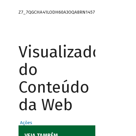
Z7_7QGCHA41LODH60A3OQA8RN1457
Visualizador
do
Conteúdo
da Web
Ações
VEJA TAMBÉM