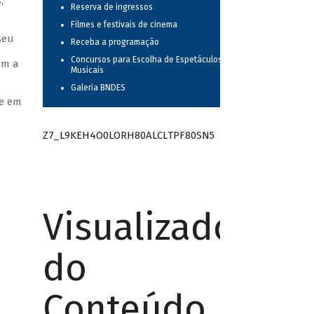
,
Reserva de ingressos
Filmes e festivais de cinema
seu
Receba a programação
Concursos para Escolha de Espetáculos
am a
Musicais
Galeria BNDES
de em
Z7_L9KEH4O0LORH80ALCLTPF80SN5
Visualizador
do
Conteúdo