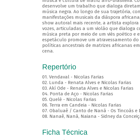
música e cultura de matriz afro-brasileira.
desenvolve um trabalho que dialoga diretame
música negra. Ao longo de sua trajetória, c
manifestações musicais da diáspora africana
show autoral mais recente, a artista explora
vozes, articuladas a um violão que dialoga c
música preta por meio de um viés poético e e
espetáculo promove um atravessamento do c
políticas ancestrais de matrizes africanas 
cena.
Repertório
01. Vendaval - Nicolas Farias
02. Lunda - Renata Alves e Nicolas Farias
03. Akí Ode - Renata Alves e Nicolas Farias
04. Ponta de Aço - Nicolas Farias
05. Quelé - Nicolas Farias
06. Terra em Candeia - Nicolas Farias
07. Obaluaê / Canto de Nanã - Os Tincoãs e 
08. Nanaê, Nanã, Naiana - Sidney da Concei
Ficha Técnica