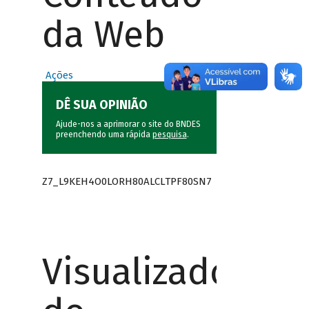
da Web
Ações
DÊ SUA OPINIÃO
Ajude-nos a aprimorar o site do BNDES
preenchendo uma rápida
pesquisa
.
Z7_L9KEH4O0LORH80ALCLTPF80SN7
Visualizador