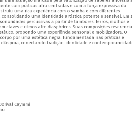
 Com uma atuação marcada pela valorização de saberes ancestrais
nte com práticas afro centradas e com a força expressiva da
onstruiu uma rica experiência com o samba e com diferentes
, consolidando uma identidade artística potente e sensível. Em 
 sonoridades percussivas a partir de tambores, ferros, molhos e
om claves e ritmos afro diaspóricos. Suas composições reverenci
stético, propondo uma experiência sensorial e mobilizadora. O
orpo por uma estética negra, fundamentada nas práticas e
em diáspora, conectando tradição, identidade e contemporaneida
Dorival Caymmi
ção