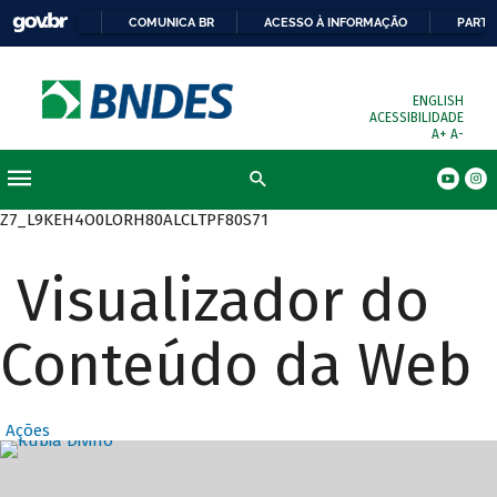
COMUNICA BR
ACESSO À INFORMAÇÃO
PARTI
ENGLISH
ACESSIBILIDADE
A+
A-
Busca
Z7_L9KEH4O0LORH80ALCLTPF80S71
Visualizador do
Conteúdo da Web
Ações
Destaques Prin