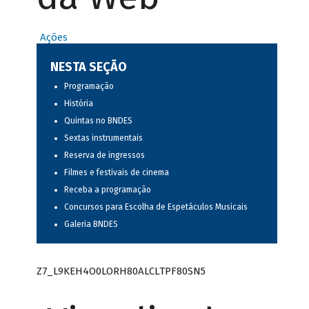
Ações
NESTA SEÇÃO
Programação
História
Quintas no BNDES
Sextas instrumentais
Reserva de ingressos
Filmes e festivais de cinema
Receba a programação
Concursos para Escolha de Espetáculos Musicais
Galeria BNDES
Z7_L9KEH4O0LORH80ALCLTPF80SN5