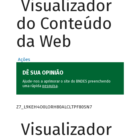
Visualizador
do Conteúdo
da Web
Ações
DÊ SUA OPINIÃO
Ajude-nos a aprimorar o site do BNDES preenchendo
uma rápida
pesquisa
.
Z7_L9KEH4O0LORH80ALCLTPF80SN7
Visualizador