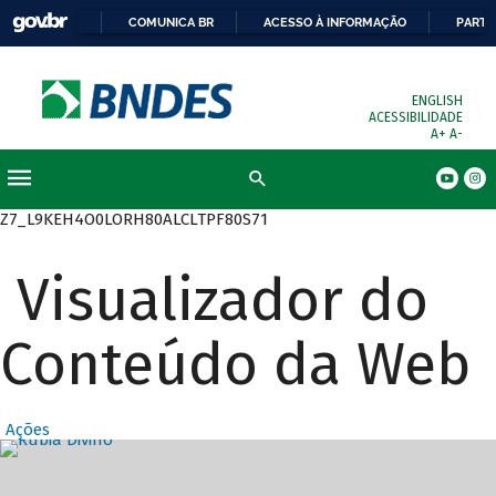
COMUNICA BR
ACESSO À INFORMAÇÃO
PARTI
ENGLISH
ACESSIBILIDADE
A+
A-
Busca
Z7_L9KEH4O0LORH80ALCLTPF80S71
Visualizador do
Conteúdo da Web
Ações
Destaques Prin