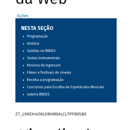
Ações
NESTA SEÇÃO
Programação
História
Quintas no BNDES
Sextas instrumentais
Reserva de ingressos
Filmes e festivais de cinema
Receba a programação
Concursos para Escolha de Espetáculos Musicais
Galeria BNDES
Z7_L9KEH4O0LORH80ALCLTPF80SN5