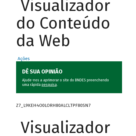
Visualizador
do Conteúdo
da Web
Ações
DÊ SUA OPINIÃO
Ajude-nos a aprimorar o site do BNDES preenchendo
uma rápida
pesquisa
.
Z7_L9KEH4O0LORH80ALCLTPF80SN7
Visualizador