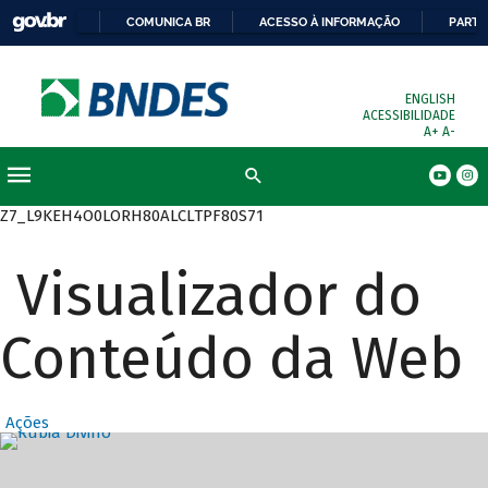
COMUNICA BR
ACESSO À INFORMAÇÃO
PARTI
ENGLISH
ACESSIBILIDADE
A+
A-
Busca
Z7_L9KEH4O0LORH80ALCLTPF80S71
Visualizador do
Conteúdo da Web
Ações
Destaques Prin