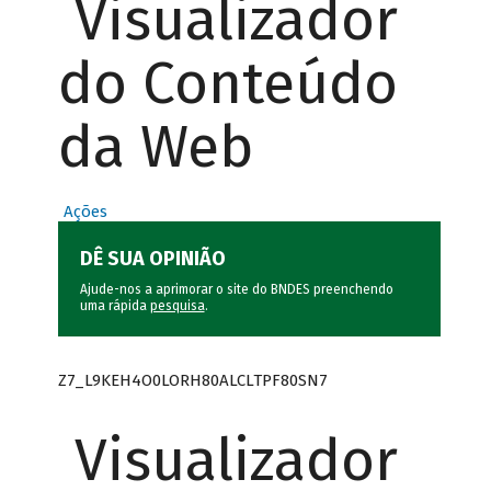
Visualizador
do Conteúdo
da Web
Ações
DÊ SUA OPINIÃO
Ajude-nos a aprimorar o site do BNDES preenchendo
uma rápida
pesquisa
.
Z7_L9KEH4O0LORH80ALCLTPF80SN7
Visualizador