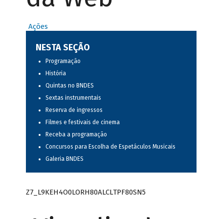
Ações
NESTA SEÇÃO
Programação
História
Quintas no BNDES
Sextas instrumentais
Reserva de ingressos
Filmes e festivais de cinema
Receba a programação
Concursos para Escolha de Espetáculos Musicais
Galeria BNDES
Z7_L9KEH4O0LORH80ALCLTPF80SN5