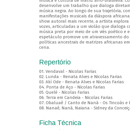
música e cultura de matriz afro-brasileira.
desenvolve um trabalho que dialoga diretame
música negra. Ao longo de sua trajetória, c
manifestações musicais da diáspora africana
show autoral mais recente, a artista explora
vozes, articuladas a um violão que dialoga c
música preta por meio de um viés poético e e
espetáculo promove um atravessamento do c
políticas ancestrais de matrizes africanas 
cena.
Repertório
01. Vendaval - Nicolas Farias
02. Lunda - Renata Alves e Nicolas Farias
03. Akí Ode - Renata Alves e Nicolas Farias
04. Ponta de Aço - Nicolas Farias
05. Quelé - Nicolas Farias
06. Terra em Candeia - Nicolas Farias
07. Obaluaê / Canto de Nanã - Os Tincoãs e 
08. Nanaê, Nanã, Naiana - Sidney da Concei
Ficha Técnica