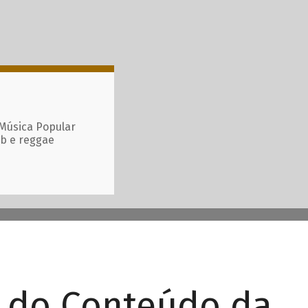
 Música Popular
ub e reggae
r do Conteúdo da