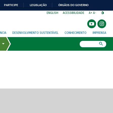
PARTICIPE
LEGISLAÇÃO
ÓRGÃOS DO GOVERNO
⁣
ENGLISH
ACESSIBILIDADE
A+
A-
NCIA
DESENVOLVIMENTO SUSTENTÁVEL
CONHECIMENTO
IMPRENSA
Busca
gem de tela