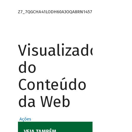
Z7_7QGCHA41LODH60A3OQA8RN1457
Visualizador
do
Conteúdo
da Web
Ações
VEJA TAMBÉM