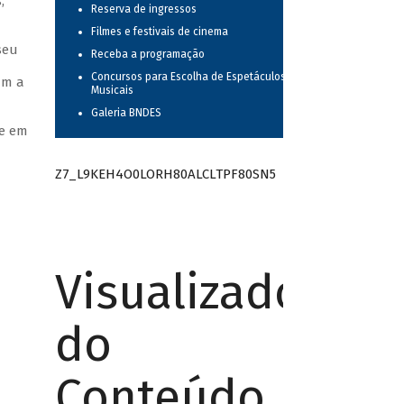
,
Reserva de ingressos
Filmes e festivais de cinema
seu
Receba a programação
Concursos para Escolha de Espetáculos
am a
Musicais
Galeria BNDES
de em
Z7_L9KEH4O0LORH80ALCLTPF80SN5
Visualizador
do
Conteúdo