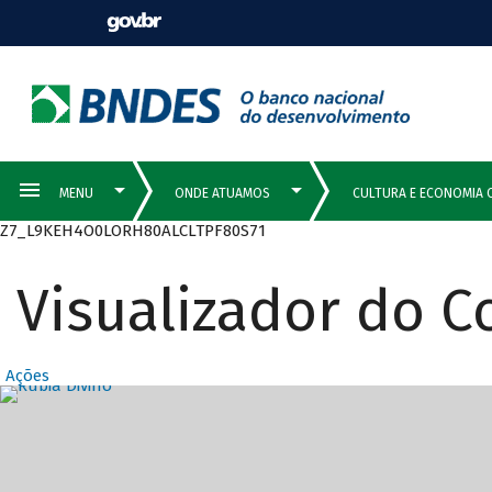
Z7_L9KEH4O0LORH80ALCLTPF80S71
Visualizador do 
Ações
Destaques Prin