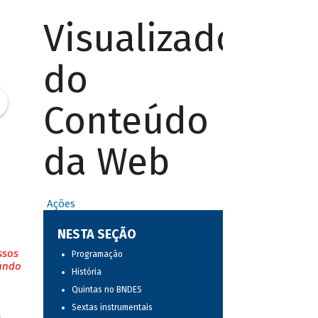
Visualizador
do
Conteúdo
da Web
Ações
NESTA SEÇÃO
ssos
Programação
tando
História
Quintas no BNDES
Sextas instrumentais