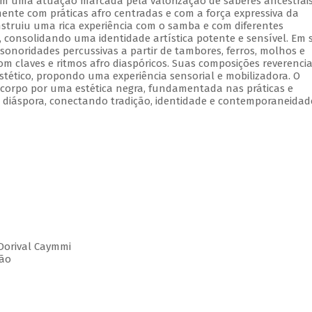
 Com uma atuação marcada pela valorização de saberes ancestrais
nte com práticas afro centradas e com a força expressiva da
onstruiu uma rica experiência com o samba e com diferentes
, consolidando uma identidade artística potente e sensível. Em 
 sonoridades percussivas a partir de tambores, ferros, molhos e
om claves e ritmos afro diaspóricos. Suas composições reverenci
stético, propondo uma experiência sensorial e mobilizadora. O
orpo por uma estética negra, fundamentada nas práticas e
em diáspora, conectando tradição, identidade e contemporaneida
Dorival Caymmi
ção