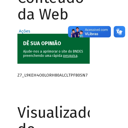
da Web
Ações
DÊ SUA OPINIÃO
Ajude-nos a aprimorar o site do BNDES
preenchendo uma rápida
pesquisa
.
Z7_L9KEH4O0LORH80ALCLTPF80SN7
Visualizador