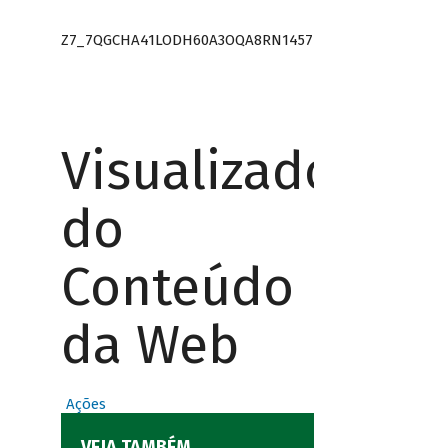
Z7_7QGCHA41LODH60A3OQA8RN1457
Visualizador
do
Conteúdo
da Web
Ações
VEJA TAMBÉM