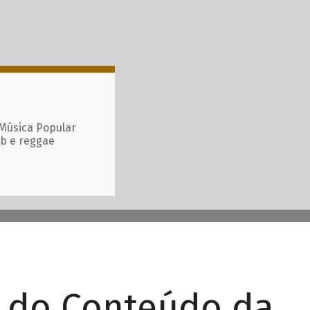
 Música Popular
ub e reggae
r do Conteúdo da