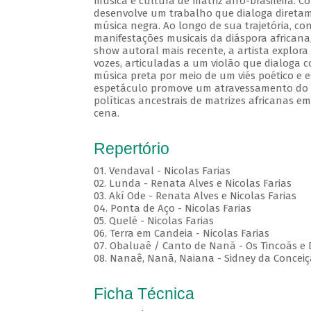
música e cultura de matriz afro-brasileira.
desenvolve um trabalho que dialoga diretame
música negra. Ao longo de sua trajetória, c
manifestações musicais da diáspora africana
show autoral mais recente, a artista explora
vozes, articuladas a um violão que dialoga c
música preta por meio de um viés poético e e
espetáculo promove um atravessamento do c
políticas ancestrais de matrizes africanas 
cena.
Repertório
01. Vendaval - Nicolas Farias
02. Lunda - Renata Alves e Nicolas Farias
03. Akí Ode - Renata Alves e Nicolas Farias
04. Ponta de Aço - Nicolas Farias
05. Quelé - Nicolas Farias
06. Terra em Candeia - Nicolas Farias
07. Obaluaê / Canto de Nanã - Os Tincoãs e 
08. Nanaê, Nanã, Naiana - Sidney da Concei
Ficha Técnica