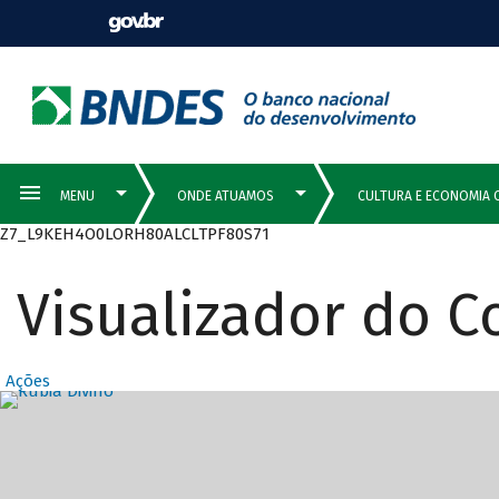
Z7_L9KEH4O0LORH80ALCLTPF80S71
Visualizador do 
Ações
Destaques Prin