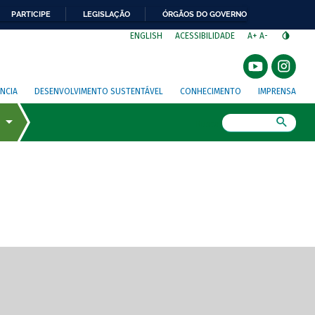
PARTICIPE
LEGISLAÇÃO
ÓRGÃOS DO GOVERNO
⁣
ENGLISH
ACESSIBILIDADE
A+
A-
NCIA
DESENVOLVIMENTO SUSTENTÁVEL
CONHECIMENTO
IMPRENSA
Busca
gem de tela