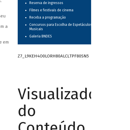
,
Reserva de ingressos
Filmes e festivais de cinema
seu
Receba a programação
Concursos para Escolha de Espetáculos
am a
Musicais
Galeria BNDES
de em
Z7_L9KEH4O0LORH80ALCLTPF80SN5
Visualizador
do
Conteúdo