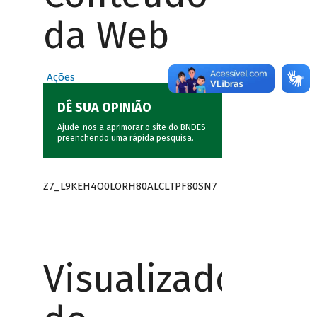
da Web
Ações
DÊ SUA OPINIÃO
Ajude-nos a aprimorar o site do BNDES
preenchendo uma rápida
pesquisa
.
Z7_L9KEH4O0LORH80ALCLTPF80SN7
Visualizador