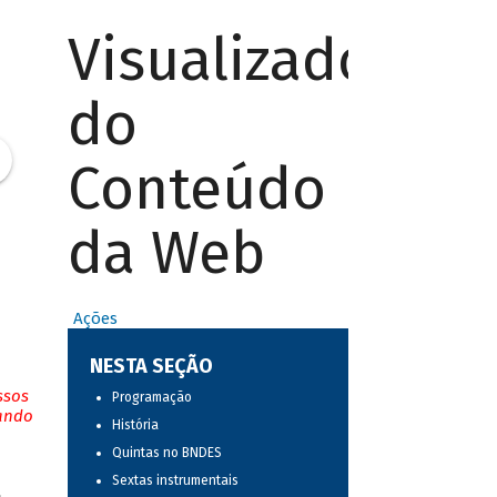
Visualizador
do
Conteúdo
da Web
Ações
NESTA SEÇÃO
ssos
Programação
tando
História
Quintas no BNDES
Sextas instrumentais