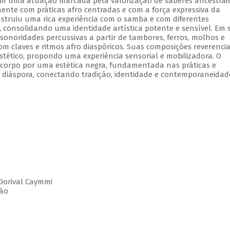
 Com uma atuação marcada pela valorização de saberes ancestrais
nte com práticas afro centradas e com a força expressiva da
onstruiu uma rica experiência com o samba e com diferentes
, consolidando uma identidade artística potente e sensível. Em 
 sonoridades percussivas a partir de tambores, ferros, molhos e
om claves e ritmos afro diaspóricos. Suas composições reverenci
stético, propondo uma experiência sensorial e mobilizadora. O
orpo por uma estética negra, fundamentada nas práticas e
em diáspora, conectando tradição, identidade e contemporaneida
Dorival Caymmi
ção