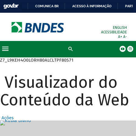
COMUNICA BR
ACESSO À INFORMAÇÃO
PARTI
ENGLISH
ACESSIBILIDADE
A+
A-
Busca
Z7_L9KEH4O0LORH80ALCLTPF80S71
Visualizador do
Conteúdo da Web
Ações
Destaques Prin