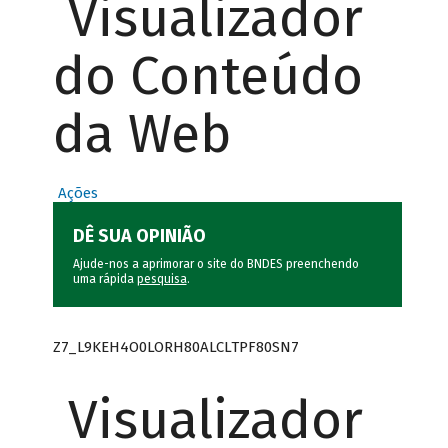
Visualizador
do Conteúdo
da Web
Ações
DÊ SUA OPINIÃO
Ajude-nos a aprimorar o site do BNDES preenchendo
uma rápida
pesquisa
.
Z7_L9KEH4O0LORH80ALCLTPF80SN7
Visualizador