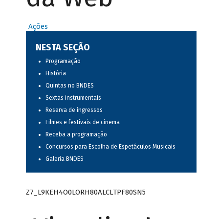
Ações
NESTA SEÇÃO
Programação
História
Quintas no BNDES
Sextas instrumentais
Reserva de ingressos
Filmes e festivais de cinema
Receba a programação
Concursos para Escolha de Espetáculos Musicais
Galeria BNDES
Z7_L9KEH4O0LORH80ALCLTPF80SN5