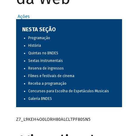
Ações
NESTA SEÇÃO
Programação
História
Quintas no BNDES
Sextas instrumentais
Reserva de ingressos
Filmes e festivais de cinema
Receba a programação
Concursos para Escolha de Espetáculos Musicais
Galeria BNDES
Z7_L9KEH4O0LORH80ALCLTPF80SN5