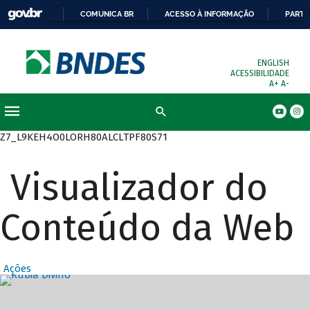
COMUNICA BR
ACESSO À INFORMAÇÃO
PARTI
ENGLISH
ACESSIBILIDADE
A+
A-
Busca
Z7_L9KEH4O0LORH80ALCLTPF80S71
Visualizador do
Conteúdo da Web
Ações
Destaques Prin