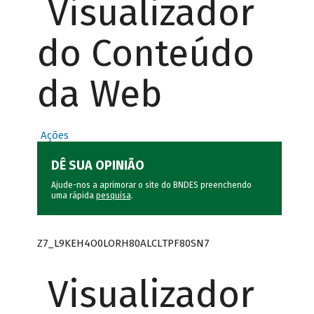
Visualizador
do Conteúdo
da Web
Ações
DÊ SUA OPINIÃO
Ajude-nos a aprimorar o site do BNDES preenchendo
uma rápida
pesquisa
.
Z7_L9KEH4O0LORH80ALCLTPF80SN7
Visualizador