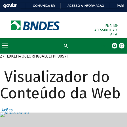
COMUNICA BR
ACESSO À INFORMAÇÃO
PARTI
ENGLISH
ACESSIBILIDADE
A+
A-
Busca
Z7_L9KEH4O0LORH80ALCLTPF80S71
Visualizador do
Conteúdo da Web
Ações
Destaques Prin