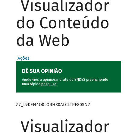
Visualizador
do Conteúdo
da Web
Ações
DÊ SUA OPINIÃO
Ajude-nos a aprimorar o site do BNDES preenchendo
uma rápida
pesquisa
.
Z7_L9KEH4O0LORH80ALCLTPF80SN7
Visualizador