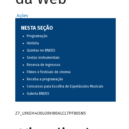
Ações
NESTA SEÇÃO
Programação
História
Quintas no BNDES
Sextas instrumentais
Reserva de ingressos
Filmes e festivais de cinema
Receba a programação
Concursos para Escolha de Espetáculos Musicais
Galeria BNDES
Z7_L9KEH4O0LORH80ALCLTPF80SN5