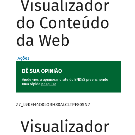
Visualizador
do Conteúdo
da Web
Ações
DÊ SUA OPINIÃO
Ajude-nos a aprimorar o site do BNDES preenchendo
uma rápida
pesquisa
.
Z7_L9KEH4O0LORH80ALCLTPF80SN7
Visualizador