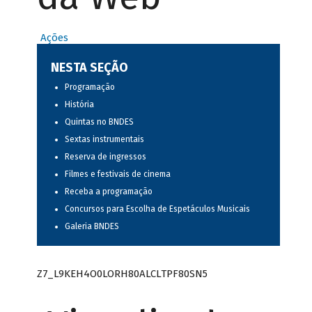
Ações
NESTA SEÇÃO
Programação
História
Quintas no BNDES
Sextas instrumentais
Reserva de ingressos
Filmes e festivais de cinema
Receba a programação
Concursos para Escolha de Espetáculos Musicais
Galeria BNDES
Z7_L9KEH4O0LORH80ALCLTPF80SN5