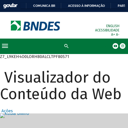
COMUNICA BR
ACESSO À INFORMAÇÃO
PARTI
ENGLISH
ACESSIBILIDADE
A+
A-
Busca
Z7_L9KEH4O0LORH80ALCLTPF80S71
Visualizador do
Conteúdo da Web
Ações
Destaques Prin