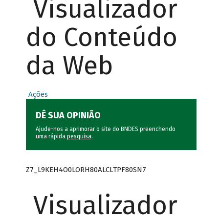
Visualizador
do Conteúdo
da Web
Ações
DÊ SUA OPINIÃO
Ajude-nos a aprimorar o site do BNDES preenchendo
uma rápida
pesquisa
.
Z7_L9KEH4O0LORH80ALCLTPF80SN7
Visualizador