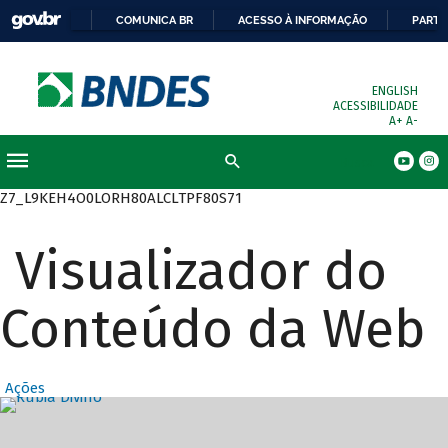
COMUNICA BR
ACESSO À INFORMAÇÃO
PARTI
ENGLISH
ACESSIBILIDADE
A+
A-
Busca
Z7_L9KEH4O0LORH80ALCLTPF80S71
Visualizador do
Conteúdo da Web
Ações
Destaques Prin