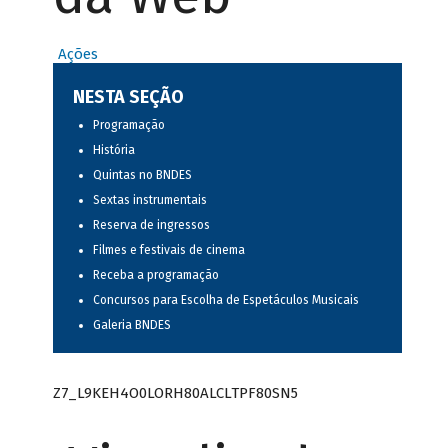
Ações
NESTA SEÇÃO
Programação
História
Quintas no BNDES
Sextas instrumentais
Reserva de ingressos
Filmes e festivais de cinema
Receba a programação
Concursos para Escolha de Espetáculos Musicais
Galeria BNDES
Z7_L9KEH4O0LORH80ALCLTPF80SN5