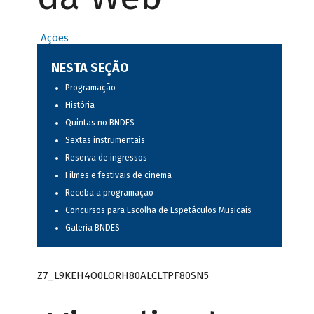
Ações
NESTA SEÇÃO
Programação
História
Quintas no BNDES
Sextas instrumentais
Reserva de ingressos
Filmes e festivais de cinema
Receba a programação
Concursos para Escolha de Espetáculos Musicais
Galeria BNDES
Z7_L9KEH4O0LORH80ALCLTPF80SN5