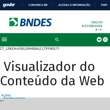
COMUNICA BR
ACESSO À INFORMAÇÃO
PARTI
ENGLISH
ACESSIBILIDADE
A+
A-
Busca
Z7_L9KEH4O0LORH80ALCLTPF80S71
Visualizador do
Conteúdo da Web
Ações
Destaques Prin