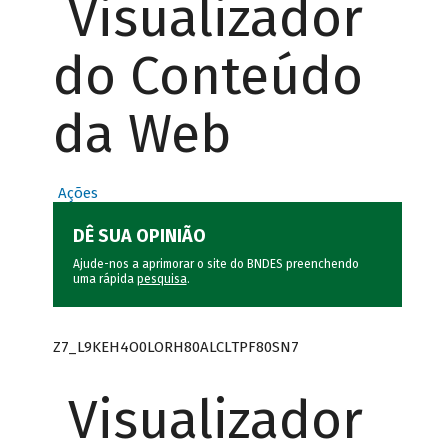
Visualizador
do Conteúdo
da Web
Ações
DÊ SUA OPINIÃO
Ajude-nos a aprimorar o site do BNDES preenchendo
uma rápida
pesquisa
.
Z7_L9KEH4O0LORH80ALCLTPF80SN7
Visualizador